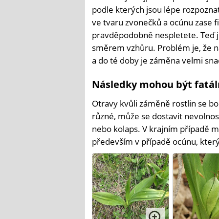
podle kterých jsou lépe rozpoznat
ve tvaru zvonečků a ocúnu zase f
pravděpodobně nespletete. Teď je 
směrem vzhůru. Problém je, že n
a do té doby je záměna velmi sna
Následky mohou být fatál
Otravy kvůli záměně rostlin se b
různé, může se dostavit nevolnost
nebo kolaps. V krajním případě můž
především v případě ocúnu, který 