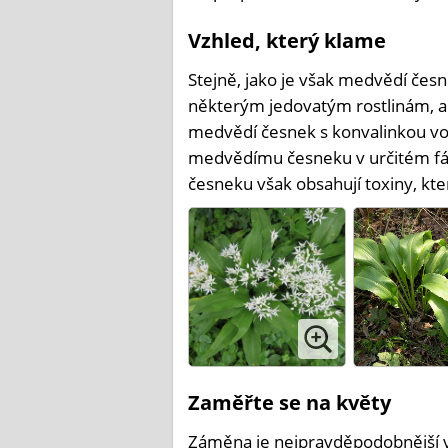
Vzhled, který klame
Stejně, jako je však medvědí česne
některým jedovatým rostlinám, a t
medvědí česnek s konvalinkou vo
medvědímu česneku v určitém fáz
česneku však obsahují toxiny, kt
Zaměřte se na květy
Záměna je nejpravděpodobnější v 