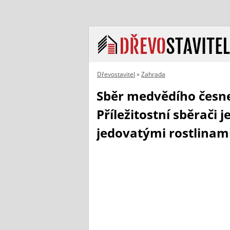
Dřevostavitel
»
Zahrada
Sběr medvědího česne
Příležitostní sběrači
jedovatými rostlinam