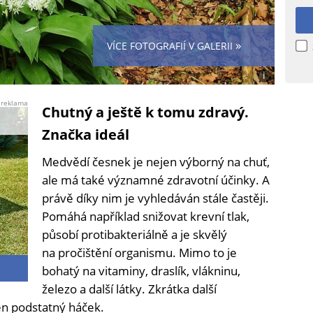
»
VÍCE FOTOGRAFIÍ V GALERII
i
Foto:
Dominicus
reklama
Chutný a ještě k tomu zdravý.
Johannes
Bergsma
Značka ideál
(Wikipedia
CC
Medvědí česnek je nejen výborný na chuť,
3.0)
ale má také významné zdravotní účinky. A
právě díky nim je vyhledáván stále častěji.
Pomáhá například snižovat krevní tlak,
působí protibakteriálně a je skvělý
na pročištění organismu. Mimo to je
bohatý na vitaminy, draslík, vlákninu,
železo a další látky. Zkrátka další
en podstatný háček.