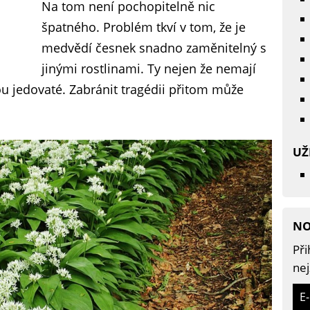
Na tom není pochopitelně nic
špatného. Problém tkví v tom, že je
medvědí česnek snadno zaměnitelný s
jinými rostlinami. Ty nejen že nemají
u jedovaté. Zabránit tragédii přitom může
UŽ
NO
Při
nej
E