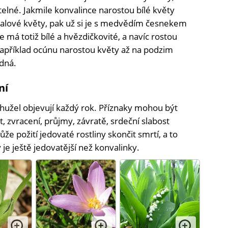
elné. Jakmile konvalince narostou bílé květy
ialové květy, pak už si je s medvědím česnekem
má totiž bílé a hvězdičkovité, a navíc rostou
apříklad ocúnu narostou květy až na podzim
dná.
ní
ohužel objevují každý rok. Příznaky mohou být
, zvracení, průjmy, závratě, srdeční slabost
e požití jedovaté rostliny skončit smrtí, a to
je ještě jedovatější než konvalinky.