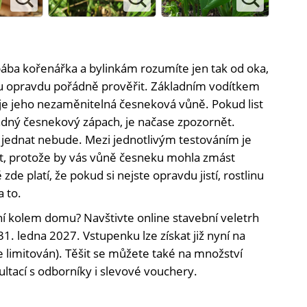
ába kořenářka a bylinkám rozumíte jen tak od oka,
nu opravdu pořádně prověřit. Základním vodítkem
je jeho nezaměnitelná česneková vůně. Pokud list
ádný česnekový zápach, je načase zpozornět.
 jednat nebude. Mezi jednotlivým testováním je
, protože by vás vůně česneku mohla zmást
zde platí, že pokud si nejste opravdu jistí, rostlinu
a to.
í kolem domu? Navštivte online stavební veletrh
31. ledna 2027. Vstupenku lze získat již nyní na
 limitován). Těšit se můžete také na množství
ultací s odborníky i slevové vouchery.