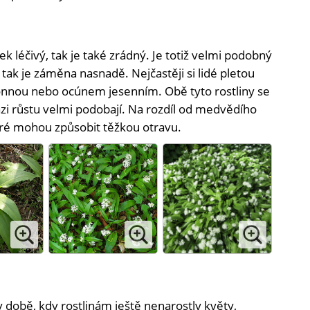
k léčivý, tak je také zrádný. Je totiž velmi podobný
ak je záměna nasnadě. Nejčastěji si lidé pletou
nnou nebo ocúnem jesenním. Obě tyto rostliny se
i růstu velmi podobají. Na rozdíl od medvědího
eré mohou způsobit těžkou otravu.
době, kdy rostlinám ještě nenarostly květy,