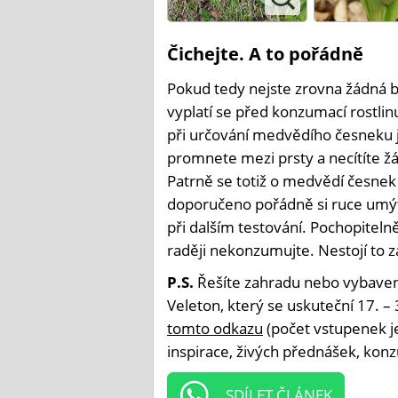
Čichejte. A to pořádně
Pokud tedy nejste zrovna žádná b
vyplatí se před konzumací rostli
při určování medvědího česneku 
promnete mezi prsty a necítíte ž
Patrně se totiž o medvědí česnek
doporučeno pořádně si ruce umýt
při dalším testování. Pochopitelně 
raději nekonzumujte. Nestojí to z
P.S.
Řešíte zahradu nebo vybaven
Veleton, který se uskuteční 17. – 
tomto odkazu
(počet vstupenek je
inspirace, živých přednášek, konz
SDÍLET ČLÁNEK