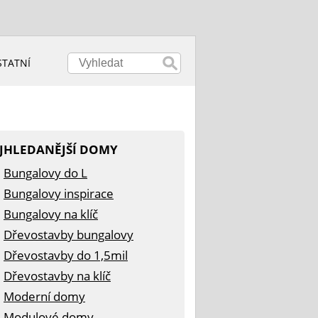
STATNÍ
JHLEDANĚJŠÍ DOMY
Bungalovy do L
Bungalovy inspirace
Bungalovy na klíč
Dřevostavby bungalovy
Dřevostavby do 1,5mil
Dřevostavby na klíč
Moderní domy
Modulové domy