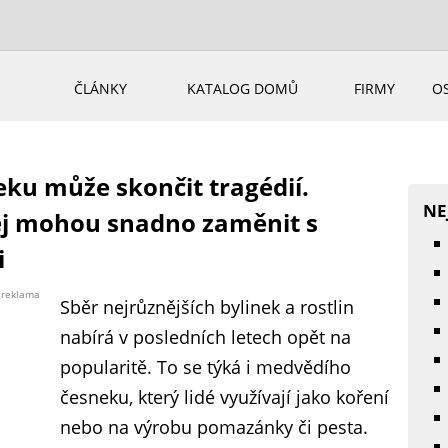
ČLÁNKY
KATALOG DOMŮ
FIRMY
O
ku může skončit tragédií.
NE
 jej mohou snadno zaměnit s
i
reklama
Sběr nejrůznějších bylinek a rostlin
nabírá v posledních letech opět na
popularitě. To se týká i medvědího
česneku, který lidé využívají jako koření
nebo na výrobu pomazánky či pesta.