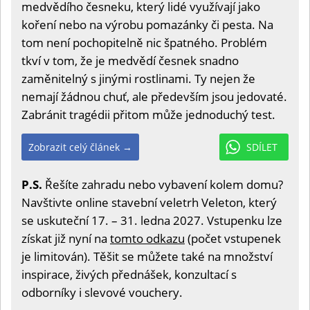
medvědího česneku, který lidé využívají jako
koření nebo na výrobu pomazánky či pesta. Na
tom není pochopitelně nic špatného. Problém
tkví v tom, že je medvědí česnek snadno
zaměnitelný s jinými rostlinami. Ty nejen že
nemají žádnou chuť, ale především jsou jedovaté.
Zabránit tragédii přitom může jednoduchý test.
Zobrazit celý článek →
SDÍLET
P.S.
Řešíte zahradu nebo vybavení kolem domu?
Navštivte online stavební veletrh Veleton, který
se uskuteční 17. – 31. ledna 2027. Vstupenku lze
získat již nyní na
tomto odkazu
(počet vstupenek
je limitován). Těšit se můžete také na množství
inspirace, živých přednášek, konzultací s
odborníky i slevové vouchery.