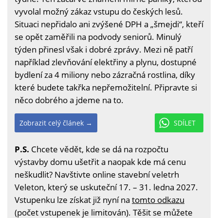
vyvolal možný zákaz vstupu do českých lesů.
Situaci nepřidalo ani zvýšené DPH a „šmejdi“, kteří
se opět zaměřili na podvody seniorů. Minulý
týden přinesl však i dobré zprávy. Mezi ně patří
například zlevňování elektřiny a plynu, dostupné
bydlení za 4 miliony nebo zázračná rostlina, díky
které budete takřka nepřemožitelní. Připravte si
něco dobrého a jdeme na to.
Zobrazit celý článek →
SDÍLET
P.S.
Chcete vědět, kde se dá na rozpočtu
výstavby domu ušetřit a naopak kde má cenu
neškudlit? Navštivte online stavební veletrh
Veleton, který se uskuteční 17. – 31. ledna 2027.
Vstupenku lze získat již nyní na
tomto odkazu
(počet vstupenek je limitován). Těšit se můžete