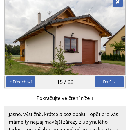
15 / 22
« Předchozí
Další »
Pokračujte ve čtení níže ↓
Jasně, výstižně, krátce a bez obalu – opět pro vás
máme ty nejzajímavější zářezy z uplynulého
týdne. Ten začal ve znamení mírné paniky, kterou