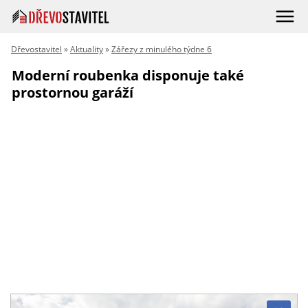
Dřevostavitel
»
Aktuality
»
Zářezy z minulého týdne 6
Moderní roubenka disponuje také
prostornou garáží