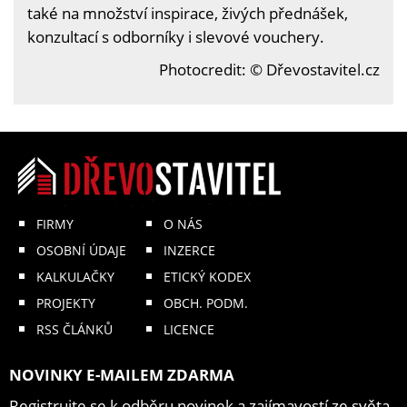
také na množství inspirace, živých přednášek,
konzultací s odborníky i slevové vouchery.
Photocredit: © Dřevostavitel.cz
FIRMY
O NÁS
OSOBNÍ ÚDAJE
INZERCE
KALKULAČKY
ETICKÝ KODEX
PROJEKTY
OBCH. PODM.
RSS ČLÁNKŮ
LICENCE
NOVINKY E-MAILEM ZDARMA
Registrujte se k odběru novinek a zajímavostí ze světa