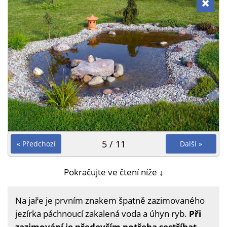
5 / 11
« Předchozí
Další »
Pokračujte ve čtení níže ↓
Na jaře je prvním znakem špatně zazimovaného
jezírka páchnoucí zakalená voda a úhyn ryb.
Při
zazimování je především potřeba sestříhat