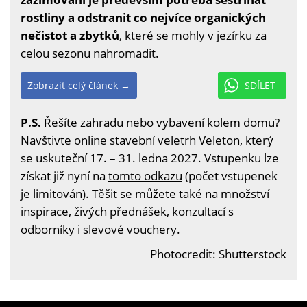
rostliny a odstranit co nejvíce organických
nečistot a zbytků
, které se mohly v jezírku za
celou sezonu nahromadit.
Zobrazit celý článek →
SDÍLET
P.S.
Řešíte zahradu nebo vybavení kolem domu?
Navštivte online stavební veletrh Veleton, který
se uskuteční 17. – 31. ledna 2027. Vstupenku lze
získat již nyní na
tomto odkazu
(počet vstupenek
je limitován). Těšit se můžete také na množství
inspirace, živých přednášek, konzultací s
odborníky i slevové vouchery.
Photocredit: Shutterstock