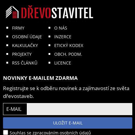
FIRMY
O NÁS
OSOBNÍ ÚDAJE
INZERCE
KALKULAČKY
ETICKÝ KODEX
PROJEKTY
OBCH. PODM.
RSS ČLÁNKŮ
LICENCE
NOVINKY E-MAILEM ZDARMA
Registrujte se k odběru novinek a zajímavostí ze světa
dřevostaveb.
E-MAIL
ULOŽIT E-MAIL
Souhlas se zpracováním osobních údajů