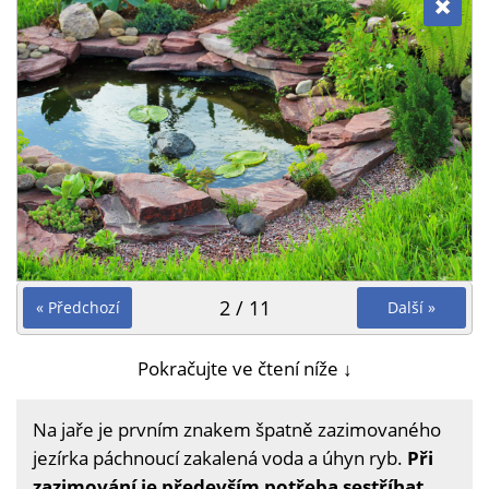
2 / 11
« Předchozí
Další »
Pokračujte ve čtení níže ↓
Na jaře je prvním znakem špatně zazimovaného
jezírka páchnoucí zakalená voda a úhyn ryb.
Při
zazimování je především potřeba sestříhat