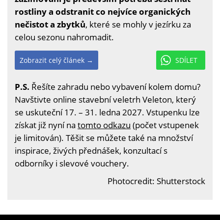
rostliny a odstranit co nejvíce organických
nečistot a zbytků
, které se mohly v jezírku za
celou sezonu nahromadit.
Zobrazit celý článek →
SDÍLET
P.S.
Řešíte zahradu nebo vybavení kolem domu?
Navštivte online stavební veletrh Veleton, který
se uskuteční 17. – 31. ledna 2027. Vstupenku lze
získat již nyní na
tomto odkazu
(počet vstupenek
je limitován). Těšit se můžete také na množství
inspirace, živých přednášek, konzultací s
odborníky i slevové vouchery.
Photocredit: Shutterstock