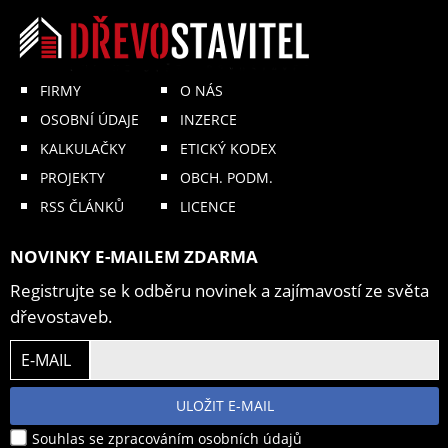
FIRMY
O NÁS
OSOBNÍ ÚDAJE
INZERCE
KALKULAČKY
ETICKÝ KODEX
PROJEKTY
OBCH. PODM.
RSS ČLÁNKŮ
LICENCE
NOVINKY E-MAILEM ZDARMA
Registrujte se k odběru novinek a zajímavostí ze světa
dřevostaveb.
E-MAIL
ULOŽIT E-MAIL
Souhlas se zpracováním osobních údajů