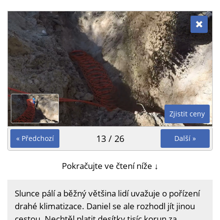
Zjistit ceny
13 / 26
« Předchozí
Další »
Pokračujte ve čtení níže ↓
Slunce pálí a běžný většina lidí uvažuje o pořízení
drahé klimatizace. Daniel se ale rozhodl jít jinou
cestou. Nechtěl platit desítky tisíc korun za