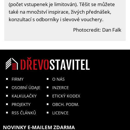
(počet vstupenek je limitován). Těšit se můžete
také na množství inspirace, živých přednášek,
konzultací s odborníky i slevové vouchery.
Photocredit: Dan Falk
FIRMY
O NÁS
OSOBNÍ ÚDAJE
INZERCE
KALKULAČKY
ETICKÝ KODEX
PROJEKTY
OBCH. PODM.
RSS ČLÁNKŮ
LICENCE
NOVINKY E-MAILEM ZDARMA