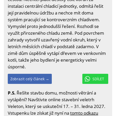
instalaci centrální chladicí jednotky, odmítá řešit
její pravidelnou údržbu a nechce mít doma
systém pracující se kontroverzním chladivem.
Vymyslel proto jednodušší řešení. Rozhodl se
využít přirozeného chladu země. Pod povrchem
zahrady vytvořil uzavřený vodní okruh, který v
letních měsících chladí v podstatě zadarmo. V
zimě dům úspěšně vytápí dřevem ve venkovním
kotli, takže jeho bydlení je energeticky velmi
úsporné.
Zobrazit celý článek →
SDÍLET
P.S.
Řešíte stavbu domu, možnosti větrání a
vytápění? Navštivte online stavební veletrh
Veleton, který se uskuteční 17. – 31. ledna 2027.
Vstupenku lze získat již nyní na
tomto odkazu