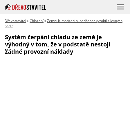
Dřevostavitel
»
Chlazení
»
Zemní klimatizaci si nadšenec vyrobil z levných
hadic
Systém čerpání chladu ze země je
výhodný v tom, že v podstatě nestojí
žádné provozní náklady