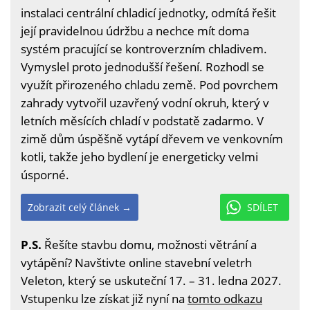
instalaci centrální chladicí jednotky, odmítá řešit
její pravidelnou údržbu a nechce mít doma
systém pracující se kontroverzním chladivem.
Vymyslel proto jednodušší řešení. Rozhodl se
využít přirozeného chladu země. Pod povrchem
zahrady vytvořil uzavřený vodní okruh, který v
letních měsících chladí v podstatě zadarmo. V
zimě dům úspěšně vytápí dřevem ve venkovním
kotli, takže jeho bydlení je energeticky velmi
úsporné.
Zobrazit celý článek →
SDÍLET
P.S.
Řešíte stavbu domu, možnosti větrání a
vytápění? Navštivte online stavební veletrh
Veleton, který se uskuteční 17. – 31. ledna 2027.
Vstupenku lze získat již nyní na
tomto odkazu