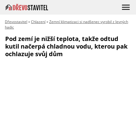
Dřevostavitel
»
Chlazení
»
Zemní klimatizaci si nadšenec vyrobil z levných
hadic
Pod zemí je nižší teplota, takže odtud
kutil načerpá chladnou vodu, kterou pak
ochlazuje svůj dům