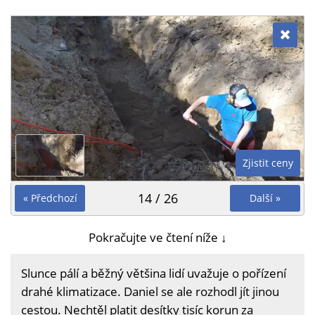
Zjistit ceny
14 / 26
« Předchozí
Další »
Pokračujte ve čtení níže ↓
Slunce pálí a běžný většina lidí uvažuje o pořízení
drahé klimatizace. Daniel se ale rozhodl jít jinou
cestou. Nechtěl platit desítky tisíc korun za