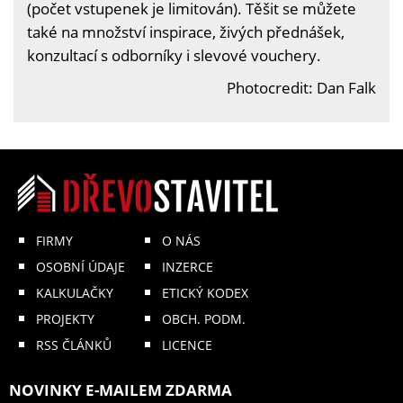
(počet vstupenek je limitován). Těšit se můžete
také na množství inspirace, živých přednášek,
konzultací s odborníky i slevové vouchery.
Photocredit: Dan Falk
FIRMY
O NÁS
OSOBNÍ ÚDAJE
INZERCE
KALKULAČKY
ETICKÝ KODEX
PROJEKTY
OBCH. PODM.
RSS ČLÁNKŮ
LICENCE
NOVINKY E-MAILEM ZDARMA