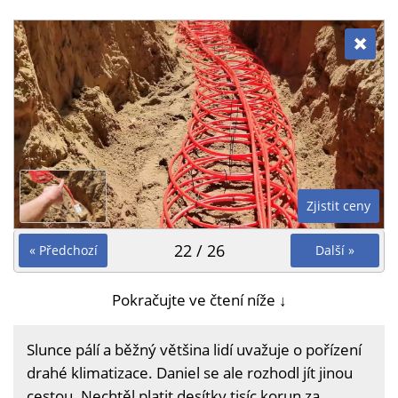
Zjistit ceny
22 / 26
« Předchozí
Další »
Pokračujte ve čtení níže ↓
Slunce pálí a běžný většina lidí uvažuje o pořízení
drahé klimatizace. Daniel se ale rozhodl jít jinou
cestou. Nechtěl platit desítky tisíc korun za