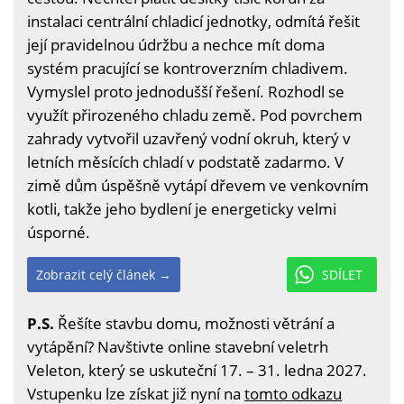
instalaci centrální chladicí jednotky, odmítá řešit
její pravidelnou údržbu a nechce mít doma
systém pracující se kontroverzním chladivem.
Vymyslel proto jednodušší řešení. Rozhodl se
využít přirozeného chladu země. Pod povrchem
zahrady vytvořil uzavřený vodní okruh, který v
letních měsících chladí v podstatě zadarmo. V
zimě dům úspěšně vytápí dřevem ve venkovním
kotli, takže jeho bydlení je energeticky velmi
úsporné.
Zobrazit celý článek →
SDÍLET
P.S.
Řešíte stavbu domu, možnosti větrání a
vytápění? Navštivte online stavební veletrh
Veleton, který se uskuteční 17. – 31. ledna 2027.
Vstupenku lze získat již nyní na
tomto odkazu