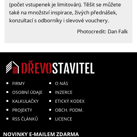
(počet vstupenek je limitován). Těšit se můžete
také na množství inspirace, živých přednášek,
konzultací s odborníky i slevové vouchery.
Photocredit: Dan Falk
FIRMY
O NÁS
OSOBNÍ ÚDAJE
INZERCE
KALKULAČKY
ETICKÝ KODEX
PROJEKTY
OBCH. PODM.
RSS ČLÁNKŮ
LICENCE
NOVINKY E-MAILEM ZDARMA