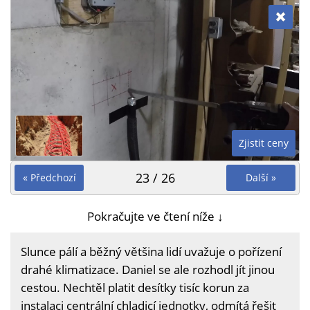
Zjistit ceny
23 / 26
« Předchozí
Další »
Pokračujte ve čtení níže ↓
Slunce pálí a běžný většina lidí uvažuje o pořízení
drahé klimatizace. Daniel se ale rozhodl jít jinou
cestou. Nechtěl platit desítky tisíc korun za
instalaci centrální chladicí jednotky, odmítá řešit