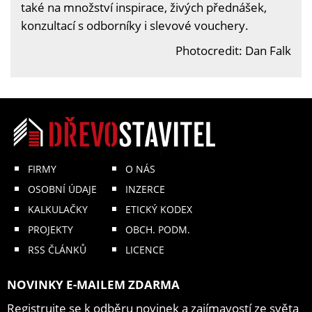
také na množství inspirace, živých přednášek,
konzultací s odborníky i slevové vouchery.
Photocredit: Dan Falk
FIRMY
O NÁS
OSOBNÍ ÚDAJE
INZERCE
KALKULAČKY
ETICKÝ KODEX
PROJEKTY
OBCH. PODM.
RSS ČLÁNKŮ
LICENCE
NOVINKY E-MAILEM ZDARMA
Registrujte se k odběru novinek a zajímavostí ze světa