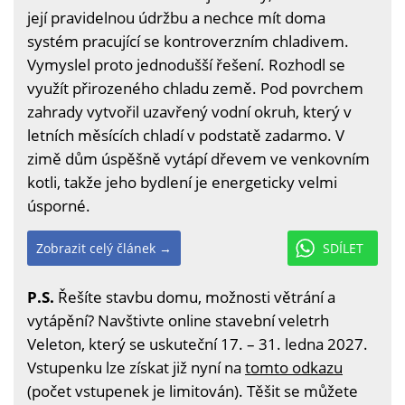
její pravidelnou údržbu a nechce mít doma
systém pracující se kontroverzním chladivem.
Vymyslel proto jednodušší řešení. Rozhodl se
využít přirozeného chladu země. Pod povrchem
zahrady vytvořil uzavřený vodní okruh, který v
letních měsících chladí v podstatě zadarmo. V
zimě dům úspěšně vytápí dřevem ve venkovním
kotli, takže jeho bydlení je energeticky velmi
úsporné.
Zobrazit celý článek →
SDÍLET
P.S.
Řešíte stavbu domu, možnosti větrání a
vytápění? Navštivte online stavební veletrh
Veleton, který se uskuteční 17. – 31. ledna 2027.
Vstupenku lze získat již nyní na
tomto odkazu
(počet vstupenek je limitován). Těšit se můžete