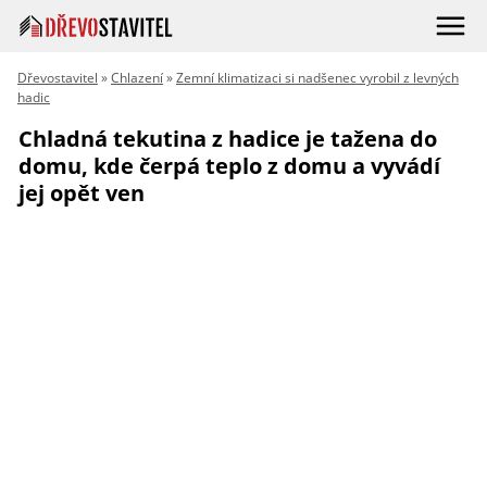
Dřevostavitel
»
Chlazení
»
Zemní klimatizaci si nadšenec vyrobil z levných
hadic
Chladná tekutina z hadice je tažena do
domu, kde čerpá teplo z domu a vyvádí
jej opět ven