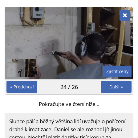
Zjistit ceny
24 / 26
« Předchozí
Další »
Pokračujte ve čtení níže ↓
Slunce pálí a běžný většina lidí uvažuje o pořízení
drahé klimatizace. Daniel se ale rozhodl jít jinou
cestou. Nechtěl platit desítky tisíc korun za