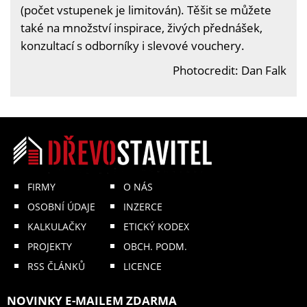
(počet vstupenek je limitován). Těšit se můžete
také na množství inspirace, živých přednášek,
konzultací s odborníky i slevové vouchery.
Photocredit: Dan Falk
FIRMY
O NÁS
OSOBNÍ ÚDAJE
INZERCE
KALKULAČKY
ETICKÝ KODEX
PROJEKTY
OBCH. PODM.
RSS ČLÁNKŮ
LICENCE
NOVINKY E-MAILEM ZDARMA