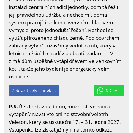
instalaci centrální chladicí jednotky, odmítá řešit
její pravidelnou údržbu a nechce mít doma
systém pracující se kontroverzním chladivem.
Vymyslel proto jednodušší řešení. Rozhodl se
využít přirozeného chladu země. Pod povrchem
zahrady vytvořil uzavřený vodní okruh, který v
letních měsících chladí v podstatě zadarmo. V
zimě dům úspěšně vytápí dřevem ve venkovním
kotli, takže jeho bydlení je energeticky velmi
úsporné.
Zobrazit celý článek →
SDÍLET
P.S.
Řešíte stavbu domu, možnosti větrání a
vytápění? Navštivte online stavební veletrh
Veleton, který se uskuteční 17. – 31. ledna 2027.
Vstupenku lze získat již nyní na
tomto odkazu