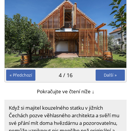
4 / 16
« Předchozí
Další »
Pokračujte ve čtení níže ↓
Když si majitel kouzelného statku v jižních
Čechách pozve věhlasného architekta a svěří mu
své přání mít doma hvězdárnu a pozorovatelnu,
nemůže vzniknout nic menšího než originální a