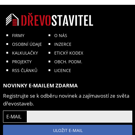
FIRMY
O NÁS
OSOBNÍ ÚDAJE
INZERCE
KALKULAČKY
ETICKÝ KODEX
PROJEKTY
OBCH. PODM.
RSS ČLÁNKŮ
LICENCE
NOVINKY E-MAILEM ZDARMA
Registrujte se k odběru novinek a zajímavostí ze světa
dřevostaveb.
E-MAIL
ULOŽIT E-MAIL