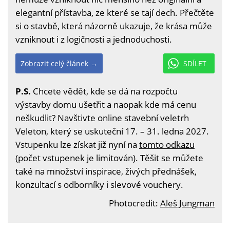
elegantní přístavba, ze které se tají dech. Přečtěte
si o stavbě, která názorně ukazuje, že krása může
vzniknout i z logičnosti a jednoduchosti.
Zobrazit celý článek →
SDÍLET
P.S.
Chcete vědět, kde se dá na rozpočtu
výstavby domu ušetřit a naopak kde má cenu
neškudlit? Navštivte online stavební veletrh
Veleton, který se uskuteční 17. – 31. ledna 2027.
Vstupenku lze získat již nyní na
tomto odkazu
(počet vstupenek je limitován). Těšit se můžete
také na množství inspirace, živých přednášek,
konzultací s odborníky i slevové vouchery.
Photocredit:
Aleš Jungman