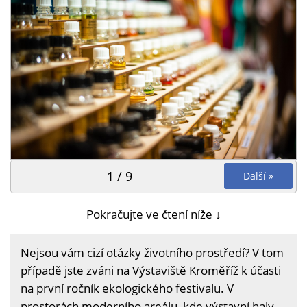
1 / 9
Další »
Pokračujte ve čtení níže ↓
Nejsou vám cizí otázky životního prostředí? V tom
případě jste zváni na Výstaviště Kroměříž k účasti
na první ročník ekologického festivalu. V
prostorách moderního areálu, kde výstavní haly