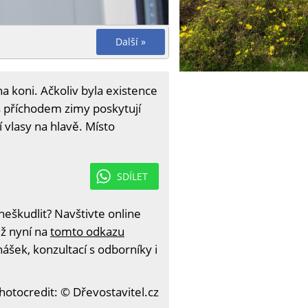
Další »
na koni. Ačkoliv byla existence
 s příchodem zimy poskytují
 vlasy na hlavě. Místo
SDÍLET
eškudlit? Navštivte online
iž nyní na
tomto odkazu
ášek, konzultací s odborníky i
hotocredit: © Dřevostavitel.cz