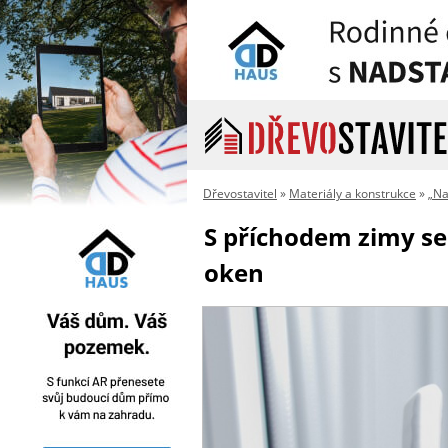
Dřevostavitel
»
Materiály a konstrukce
»
„Na
S příchodem zimy se
oken