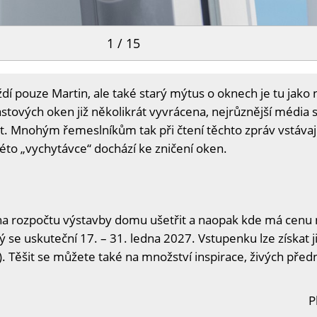
1 / 15
dí pouze Martin, ale také starý mýtus o oknech je tu jako 
astových oken již několikrát vyvrácena, nejrůznější média
it. Mnohým řemeslníkům tak při čtení těchto zpráv vstávají
této „vychytávce“ dochází ke zničení oken.
na rozpočtu výstavby domu ušetřit a naopak kde má cenu n
ý se uskuteční 17. – 31. ledna 2027. Vstupenku lze získat j
. Těšit se můžete také na množství inspirace, živých předn
P