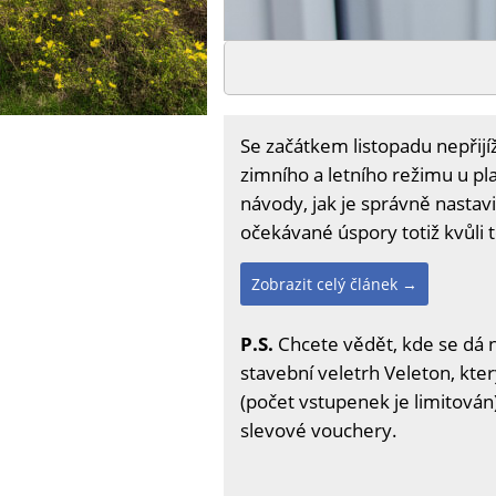
Se začátkem listopadu nepřijíž
zimního a letního režimu u pl
návody, jak je správně nastav
očekávané úspory totiž kvůli 
Zobrazit celý článek →
P.S.
Chcete vědět, kde se dá 
stavební veletrh Veleton, kter
(počet vstupenek je limitován)
slevové vouchery.