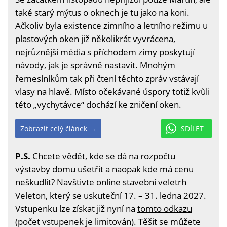
také starý mýtus o oknech je tu jako na koni.
Ačkoliv byla existence zimního a letního režimu u
plastových oken již několikrát vyvrácena,
nejrůznější média s příchodem zimy poskytují
návody, jak je správně nastavit. Mnohým
řemeslníkům tak při čtení těchto zpráv vstávají
vlasy na hlavě. Místo očekávané úspory totiž kvůli
této „vychytávce“ dochází ke zničení oken.
Zobrazit celý článek →
SDÍLET
P.S.
Chcete vědět, kde se dá na rozpočtu
výstavby domu ušetřit a naopak kde má cenu
neškudlit? Navštivte online stavební veletrh
Veleton, který se uskuteční 17. – 31. ledna 2027.
Vstupenku lze získat již nyní na
tomto odkazu
(počet vstupenek je limitován). Těšit se můžete