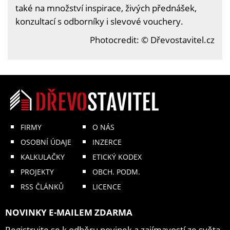
také na množství inspirace, živých přednášek,
konzultací s odborníky i slevové vouchery.
Photocredit: © Dřevostavitel.cz
FIRMY
O NÁS
OSOBNÍ ÚDAJE
INZERCE
KALKULAČKY
ETICKÝ KODEX
PROJEKTY
OBCH. PODM.
RSS ČLÁNKŮ
LICENCE
NOVINKY E-MAILEM ZDARMA
Registrujte se k odběru novinek a zajímavostí ze světa