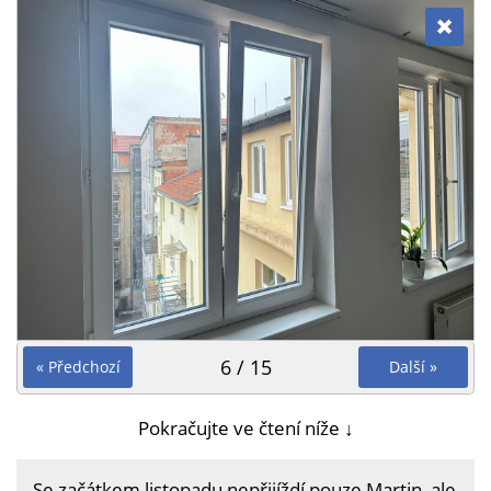
6 / 15
« Předchozí
Další »
Pokračujte ve čtení níže ↓
Se začátkem listopadu nepřijíždí pouze Martin, ale