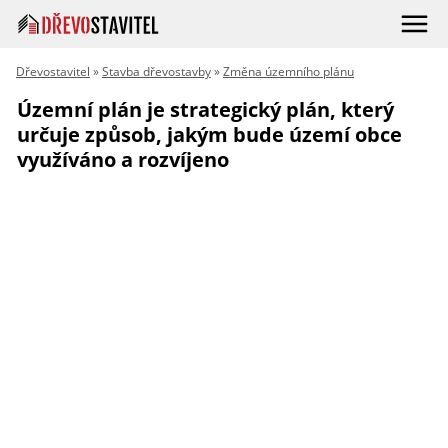
Dřevostavitel
»
Stavba dřevostavby
»
Změna územního plánu
Územní plán je strategický plán, který
určuje způsob, jakým bude území obce
využíváno a rozvíjeno