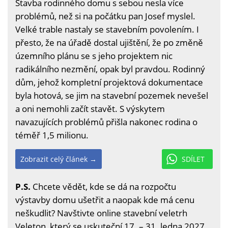
Stavba rodinného domu s sebou nesla více
problémů, než si na počátku pan Josef myslel.
Velké trable nastaly se stavebním povolením. I
přesto, že na úřadě dostal ujištění, že po změně
územního plánu se s jeho projektem nic
radikálního nezmění, opak byl pravdou. Rodinný
dům, jehož kompletní projektová dokumentace
byla hotová, se jim na stavební pozemek nevešel
a oni nemohli začít stavět. S výskytem
navazujících problémů přišla nakonec rodina o
téměř 1,5 milionu.
Zobrazit celý článek →
SDÍLET
P.S.
Chcete vědět, kde se dá na rozpočtu
výstavby domu ušetřit a naopak kde má cenu
neškudlit? Navštivte online stavební veletrh
Veleton, který se uskuteční 17. – 31. ledna 2027.