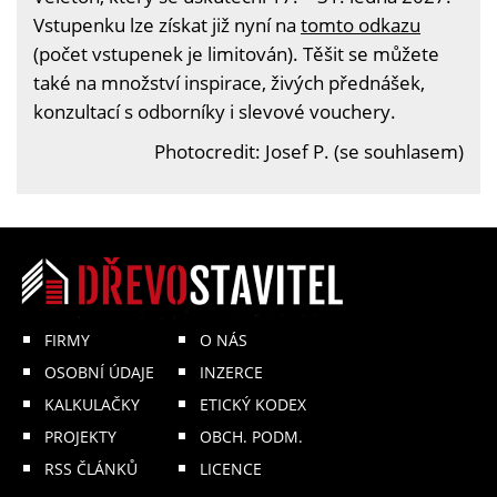
Vstupenku lze získat již nyní na
tomto odkazu
(počet vstupenek je limitován). Těšit se můžete
také na množství inspirace, živých přednášek,
konzultací s odborníky i slevové vouchery.
Photocredit: Josef P. (se souhlasem)
FIRMY
O NÁS
OSOBNÍ ÚDAJE
INZERCE
KALKULAČKY
ETICKÝ KODEX
PROJEKTY
OBCH. PODM.
RSS ČLÁNKŮ
LICENCE