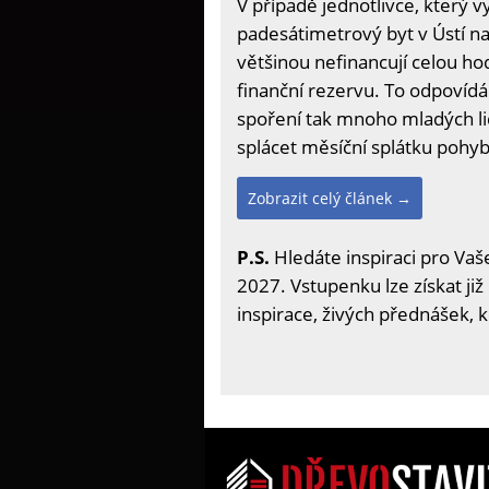
V případě jednotlivce, který 
padesátimetrový byt v Ústí n
většinou nefinancují celou h
finanční rezervu. To odpovíd
spoření tak mnoho mladých lid
splácet měsíční splátku pohybu
Zobrazit celý článek →
P.S.
Hledáte inspiraci pro Vaše
2027. Vstupenku lze získat již
inspirace, živých přednášek, 