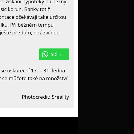
pro získání hypotéky na běžný
íc korun. Banky totiž
ntace očekávají také určitou
ělku. Při běžném tempu
 ještě předtím, než začnou
SDÍLET
 se uskuteční 17. – 31. ledna
it se můžete také na množství
Photocredit: Sreality