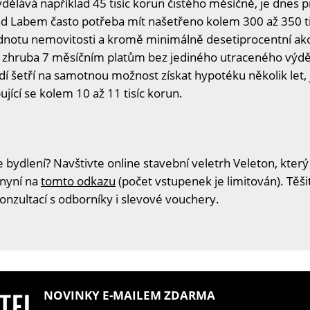
vydělává například 45 tisíc korun čistého měsíčně, je dnes 
ad Labem často potřeba mít našetřeno kolem 300 až 350 tis
odnotu nemovitosti a kromě minimálně desetiprocentní ako
á zhruba 7 měsíčním platům bez jediného utraceného výd
í šetří na samotnou možnost získat hypotéku několik let,
jící se kolem 10 až 11 tisíc korun.
 bydlení? Navštivte online stavební veletrh Veleton, který
 nyní na
tomto odkazu
(počet vstupenek je limitován). Těš
konzultací s odborníky i slevové vouchery.
NOVINKY E-MAILEM ZDARMA