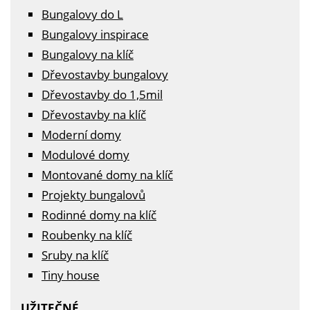
Bungalovy do L
Bungalovy inspirace
Bungalovy na klíč
Dřevostavby bungalovy
Dřevostavby do 1,5mil
Dřevostavby na klíč
Moderní domy
Modulové domy
Montované domy na klíč
Projekty bungalovů
Rodinné domy na klíč
Roubenky na klíč
Sruby na klíč
Tiny house
UŽITEČNÉ