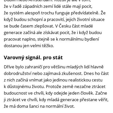
že v řadě západních zemí lidé stále mají pocit,
že systém alespoň trochu funguje předvídatelně. Že
když budou schopní a pracovití, jejich životní situace
se bude časem zlepšovat. V Česku část mladé
generace začíná ale získávat pocit, že i když budou
pracovat naplno, stejně se k normálnímu bydlení
dostanou jen velmi těžko.
Varovný signál. pro stát
Dříve bylo zahraničí pro většinu mladých lidí hlavně
dobrodružství nebo zajímavá zkušenost. Dnes ho část
z nich začíná vnímat jako jedinou realistickou cestu
k důstojnému životu. Protože země nezačne ztrácet
budoucnost ve chvíli, kdy odejde jeden člověk. Začne
ji ztrácet ve chvíli, kdy mladá generace přestane věřit,
že má doma šanci na normální život.