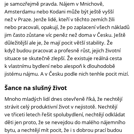
je samozřejmě pravda. Nájem v Mnichově,
Amsterdamu nebo Kodani může být ještě vyšší
než v Praze. Jenže lidé, kteří v těchto zemích žili
nebo pracovali, opakují, že po zaplacení všech nákladů
jim často zůstane víc peněz než doma v Česku. Ještě
důležitější ale je, že mají pocit větší stability. Že
když budou pracovat a profesně růst, jejich životní
situace se skutečně zlepší. Že existuje reálná cesta
k vlastnímu bydlení nebo alespoň k dlouhodobě
jistému nájmu. A v Česku podle nich tenhle pocit mizí.
Šance na slušný život
Mnoho mladých lidí dnes otevřeně říká, že nechtějí
strávit celý produktivní život v nejistotě. Nechtějí
ve třiceti letech řešit spolubydlení, nechtějí odkládat
děti jen proto, že se nevejdou do malého nájemního
bytu, a nechtějí mít pocit, že i s dobrou prací budou