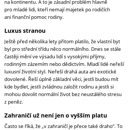
na kontinentu. A to je zásadní problém hlavně
pro mladé lidi, kteří nemají majetek po rodičích
ani finanční pomoc rodiny.
Luxus stranou
Ještě před několika lety přitom platilo, že vlastní byt
byl pro střední třídu něco normálního. Dnes se stále
častěji mění ve výsadu lidí s vysokými příjmy,
rodinným zázemím nebo dědictvím. Mladí lidé neřeší
luxusní životní styl. Neřeší drahá auta ani exotické
dovolené. Řeší úplně základní věci, jestli budou mít
kde bydlet, jestli zvládnou založit rodinu a jestli si
mohou dovolit normální život bez neustálého stresu
z peněz.
Zahraničí už není jen o vyšším platu
Často se říká, že „v zahraničí je přece také draho“. To