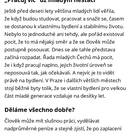
Ještě před deseti lety většina mladých lidí věřila,
že když budou studovat, pracovat a snažit se, časem
se dostanou k vlastnímu bydlení a stabilnímu životu.
Nebylo to jednoduché ani tehdy, ale pořád existoval
pocit, že to má nějaký směr a že se člověk může
postupně posouvat. Dnes se ale tahle představa
začíná rozpadat. Řada mladých Čechů má pocit,
že i když pracují naplno, jejich životní úroveň se
neposouvá tak, jak očekávali. A nejvíc je to vidět
právě na bydlení. V Praze i dalších větších městech
stojí běžné byty tolik, že se vlastní bydlení pro velkou
část mladé generace vzdaluje na desítky let.
Děláme všechno dobře?
Člověk může mít slušnou práci, vydělávat
nadprůměrné peníze a stejně zjistí, že po zaplacení