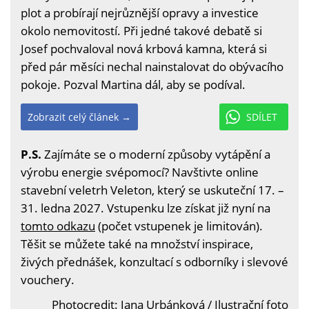
plot a probírají nejrůznější opravy a investice
okolo nemovitostí. Při jedné takové debatě si
Josef pochvaloval nová krbová kamna, která si
před pár měsíci nechal nainstalovat do obývacího
pokoje. Pozval Martina dál, aby se podíval.
Zobrazit celý článek →
SDÍLET
P.S.
Zajímáte se o moderní způsoby vytápění a
výrobu energie svépomocí? Navštivte online
stavební veletrh Veleton, který se uskuteční 17. –
31. ledna 2027. Vstupenku lze získat již nyní na
tomto odkazu
(počet vstupenek je limitován).
Těšit se můžete také na množství inspirace,
živých přednášek, konzultací s odborníky i slevové
vouchery.
Photocredit: Jana Urbánková / Ilustrační foto