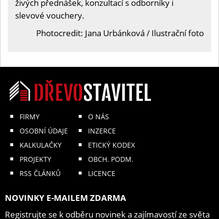
živých přednášek, konzultací s odborníky i
slevové vouchery.
Photocredit: Jana Urbánková / Ilustrační foto
FIRMY
O NÁS
OSOBNÍ ÚDAJE
INZERCE
KALKULAČKY
ETICKÝ KODEX
PROJEKTY
OBCH. PODM.
RSS ČLÁNKŮ
LICENCE
NOVINKY E-MAILEM ZDARMA
Registrujte se k odběru novinek a zajímavostí ze světa