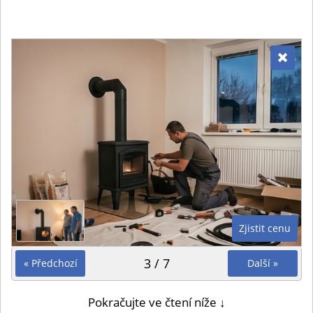
Zjistit cenu
3 / 7
« Předchozí
Další »
Pokračujte ve čtení níže ↓