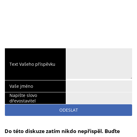
Text Vašeho příspěvku
Vaše jméno
Napište slovo
dřevostavitel
ODESLAT
Do této diskuze zatím nikdo nepřispěl. Buďte