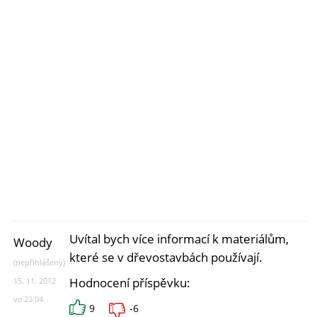
Uvítal bych více informací k materiálům,
Woody
které se v dřevostavbách používají.
(nepřihlášený)
Hodnocení příspěvku:
15. 11. 2012
ve 23:04
9
-6