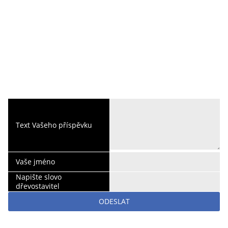
Text Vašeho příspěvku
Vaše jméno
Napište slovo
dřevostavitel
ODESLAT