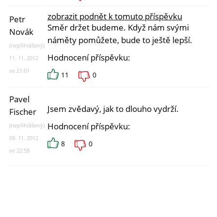
zobrazit podnět k tomuto příspěvku
Petr
Směr držet budeme. Když nám svými
Novák
náměty pomůžete, bude to ještě lepší.
(nepřihlášený)
Hodnocení příspěvku:
11. 11. 2012
ve 21:01
11
0
Pavel
Jsem zvědavý, jak to dlouho vydrží.
Fischer
Hodnocení příspěvku:
(nepřihlášený)
09. 11. 2012
8
0
ve 22:58