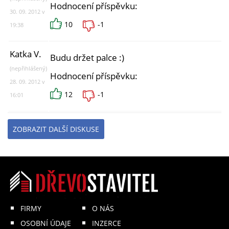
Hodnocení příspěvku:
30. 09. 2012 v
10
-1
19:38
Katka V.
Budu držet palce :)
(nepřihlášený)
Hodnocení příspěvku:
28. 09. 2012 v
12
-1
16:01
ZOBRAZIT DALŠÍ DISKUSE
FIRMY
O NÁS
OSOBNÍ ÚDAJE
INZERCE