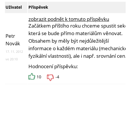
Uživatel
Příspěvek
zobrazit podnět k tomuto příspěvku
Začátkem příštího roku chceme spustit sekci,
která se bude přímo materiálům věnovat.
Petr
Obsahem by měly být nejdůležitější
Novák
informace o každém materiálu (mechanické i
17. 11. 2012
fyzikální vlastnosti), ale i např. srovnání cen.
ve 20:10
Hodnocení příspěvku:
10
-4