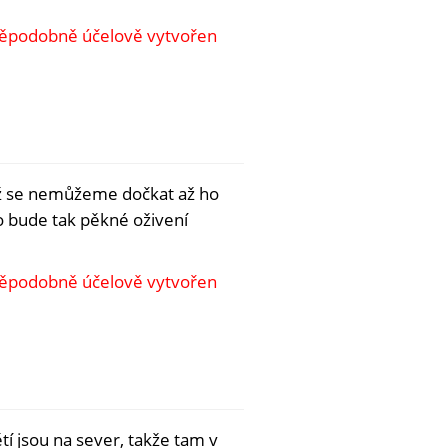
vděpodobně účelově vytvořen
už se nemůžeme dočkat až ho
o bude tak pěkné oživení
vděpodobně účelově vytvořen
í jsou na sever, takže tam v