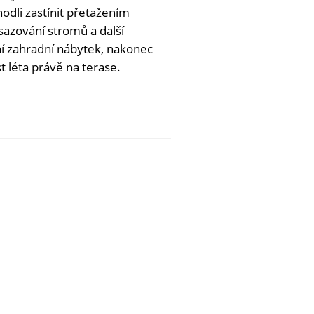
odli zastínit přetažením
sazování stromů a další
tní zahradní nábytek, nakonec
 léta právě na terase.