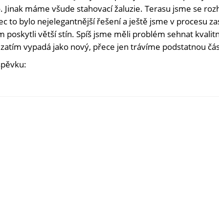
o. Jinak máme všude stahovací žaluzie. Terasu jsme se rozh
c to bylo nejelegantnější řešení a ještě jsme v procesu za
 poskytli větší stín. Spíš jsme měli problém sehnat kvali
zatím vypadá jako nový, přece jen trávíme podstatnou část
spěvku: