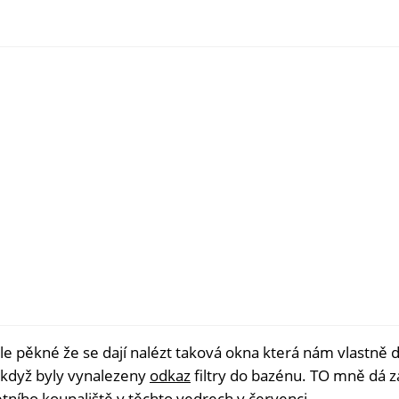
ale pěkné že se dají nalézt taková okna která nám vlastně 
 když byly vynalezeny
odkaz
filtry do bazénu. TO mně dá z
tního koupaliště v těchto vedrech v červenci.