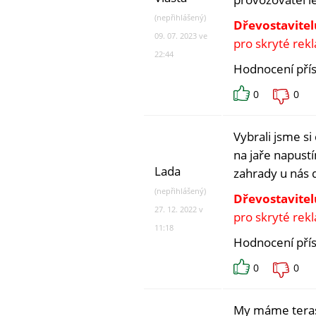
(nepřihlášený)
Dřevostavitel
09. 07. 2023 ve
pro skryté rek
22:44
Hodnocení pří
0
0
Vybrali jsme s
na jaře napust
Lada
zahrady u nás 
(nepřihlášený)
Dřevostavitel
27. 12. 2022 v
pro skryté rek
11:18
Hodnocení pří
0
0
My máme terasu