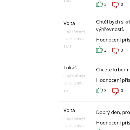
11:50
3
0
Chtěl bych s k
Vojta
výhřevností.
(nepřihlášený)
Hodnocení pří
05. 03. 2019 v
11:19
3
0
Lukáš
Chcete krbem v
(nepřihlášený)
Hodnocení pří
05. 03. 2019 v
3
0
11:19
Vojta
Dobrý den, pro
(nepřihlášený)
Hodnocení pří
05. 03. 2019 v