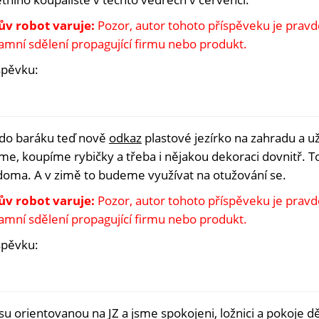
ův robot varuje:
Pozor, autor tohoto příspěveku je pra
lamní sdělení propagující firmu nebo produkt.
spěvku:
i do baráku teď nově
odkaz
plastové jezírko na zahradu a 
íme, koupíme rybičky a třeba i nějakou dekoraci dovnitř. T
doma. A v zimě to budeme využívat na otužování se.
ův robot varuje:
Pozor, autor tohoto příspěveku je pra
lamní sdělení propagující firmu nebo produkt.
spěvku:
 orientovanou na JZ a jsme spokojeni, ložnici a pokoje dět