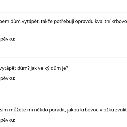
rbem dům vytápět, takže potřebuji opravdu kvalitní krbovo
spěvku:
ytápět dům? jak velký dům je?
spěvku:
sím můžete mi někdo poradit, jakou krbovou vložku zvoli
spěvku: