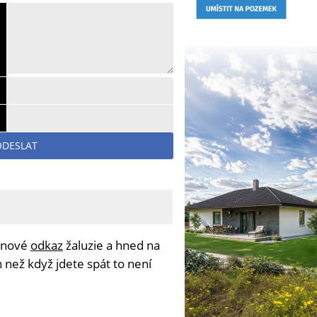
ODESLAT
t nové
odkaz
žaluzie a hned na
 než když jdete spát to není