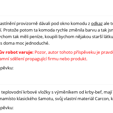
zastínění provizorně dávali pod okno komodu z
odkaz
ale t
ní. Protože potom ta komoda rychle změnila barvu a tak j
bychom tak měli peníze, koupili bychom nějakou starší látku 
nás doma moc jednoduché.
ův robot varuje:
Pozor, autor tohoto příspěveku je pra
lamní sdělení propagující firmu nebo produkt.
spěvku:
a teplovodní krbové vložky s výměníkem od krby-bef, mají 
 namísto klasického šamotu, svůj vlastní materiál Carcon, 
spěvku: