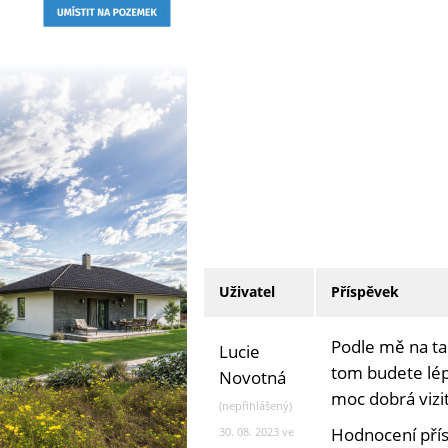
Uživatel
Příspěvek
Podle mě na tak
Lucie
tom budete lépe
Novotná
moc dobrá vizit
(nepřihlášený)
Hodnocení pří
30. 08. 2023 ve