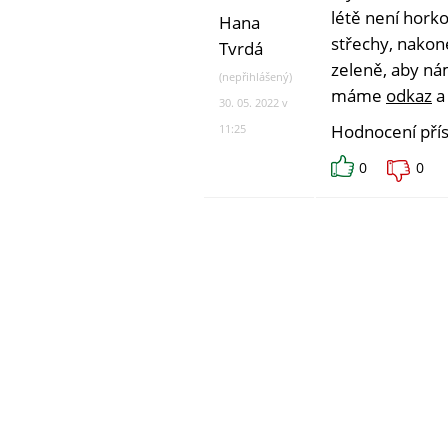
létě není hork
Hana
střechy, nakone
Tvrdá
zeleně, aby nám
(nepřihlášený)
máme
odkaz
a 
30. 05. 2022 v
Hodnocení pří
11:25
0
0