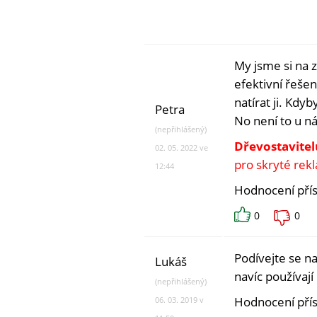
My jsme si na 
efektivní řeše
natírat ji. Kdy
Petra
No není to u 
(nepřihlášený)
Dřevostavitel
02. 05. 2022 ve
pro skryté rek
12:44
Hodnocení pří
0
0
Podívejte se n
Lukáš
navíc používají
(nepřihlášený)
Hodnocení pří
06. 03. 2019 v