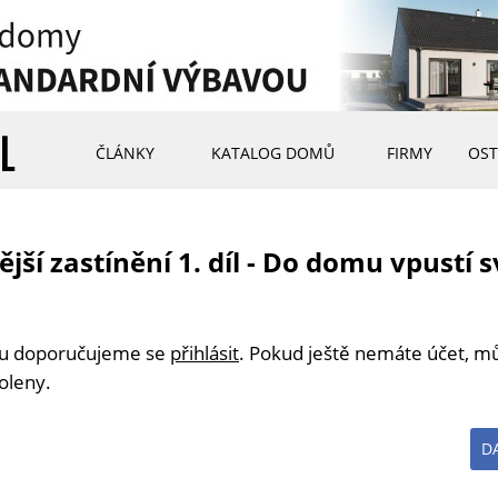
ČLÁNKY
KATALOG DOMŮ
FIRMY
OST
ší zastínění 1. díl - Do domu vpustí sv
ku doporučujeme se
přihlásit
. Pokud ještě nemáte účet, 
oleny.
D