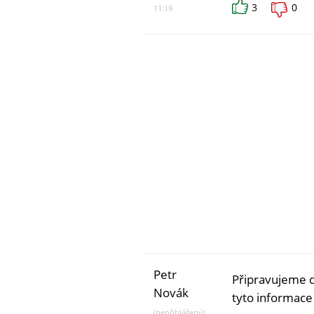
3
0
11:19
Petr
Připravujeme da
Novák
tyto informace
(nepřihlášený)