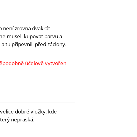
o není zrovna dvakrát
sme museli kupovat barvu a
a tu připevnili před záclony.
vděpodobně účelově vytvořen
velice dobré vložky, kde
který nepraská.