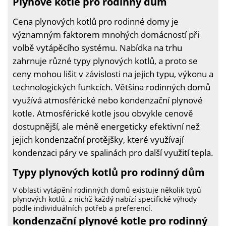
Plynové kotle pro rodinný dům
Cena plynových kotlů pro rodinné domy je
významným faktorem mnohých domácností při
volbě vytápěcího systému. Nabídka na trhu
zahrnuje různé typy plynových kotlů, a proto se
ceny mohou lišit v závislosti na jejich typu, výkonu a
technologických funkcích. Většina rodinných domů
využívá atmosférické nebo kondenzační plynové
kotle. Atmosférické kotle jsou obvykle cenově
dostupnější, ale méně energeticky efektivní než
jejich kondenzační protějšky, které využívají
kondenzaci páry ve spalinách pro další využití tepla.
Typy plynových kotlů pro rodinný dům
V oblasti vytápění rodinných domů existuje několik typů
plynových kotlů, z nichž každý nabízí specifické výhody
podle individuálních potřeb a preferencí.
kondenzační plynové kotle pro rodinný