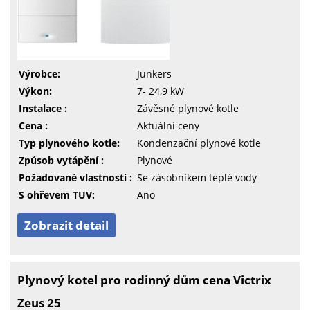
Výrobce:
Junkers
Výkon:
7- 24,9 kW
Instalace :
Závěsné plynové kotle
Cena :
Aktuální ceny
Typ plynového kotle:
Kondenzační plynové kotle
Způsob vytápění :
Plynové
Požadované vlastnosti :
Se zásobníkem teplé vody
S ohřevem TUV:
Ano
Zobrazit detail
Plynový kotel pro rodinný dům cena Victrix
Zeus 25