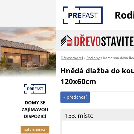
Dřevostavitel
»
Podlahy
» Kamenná dýha R
Hnědá dlažba do k
120x60cm
« předchozí
153. místo