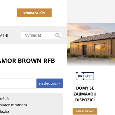
ATNÍ
MRAMOR BROWN RFB
následující »
nědá
mitace mramoru
lažba