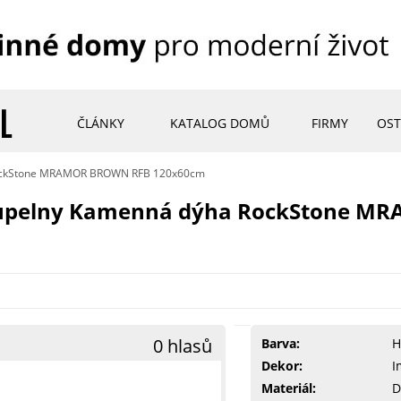
ČLÁNKY
KATALOG DOMŮ
FIRMY
OST
ockStone MRAMOR BROWN RFB 120x60cm
oupelny Kamenná dýha RockStone 
0 hlasů
Barva:
H
Dekor:
I
Materiál:
D