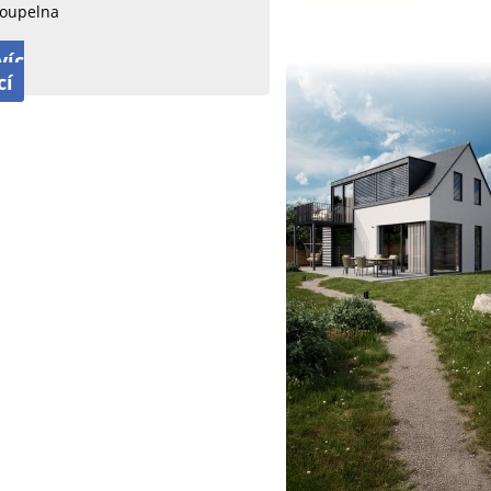
oupelna
víc
cí