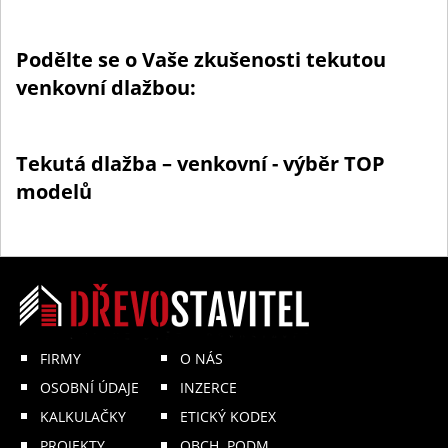
Podělte se o Vaše zkušenosti tekutou
venkovní dlažbou:
Tekutá dlažba – venkovní - výběr TOP
modelů
FIRMY
O NÁS
OSOBNÍ ÚDAJE
INZERCE
KALKULAČKY
ETICKÝ KODEX
PROJEKTY
OBCH. PODM.