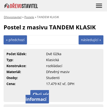
Dřevostavitel
»
Postele
» TANDEM KLASIK
Postel z masivu TANDEM KLASIK
« předchozí
následující »
Počet lůžek:
Dvě lůžka
Typ:
Klasická
Konstrukce:
rozkládací
Materiál:
Dřevěný masiv
Osoby:
Studenti
Cena:
17.479 Kč vč. DPH
Chci víc
informací