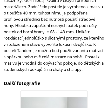
zákazníky, kteří hledají kvalitu v čistých přírodních
materiálech. Zadní čelo postele je vyrobeno z masivu
o tloušťce 40 mm, tuhost rámu je podpořena
profilovou střednicí bez nutnosti použití středové
nohy. Hloubka zapušťení nosných patek pod rošty
postelí od horní hrany je 68 - 143 mm. Unikátní
rozkládací jednolůžko s úložnými prostory, ze kterého
v rozloženém stavu vytvoříte luxusní dvojlůžko. K
posteli Tandem je možno buď použít variantu matrací
s opěrkou nebo dvě celé matrace na sobě . Postel z
masivu je vhodná do obývacího pokoje, do dětských a
studentských pokojů či na chaty a chalupy.
Další fotografie