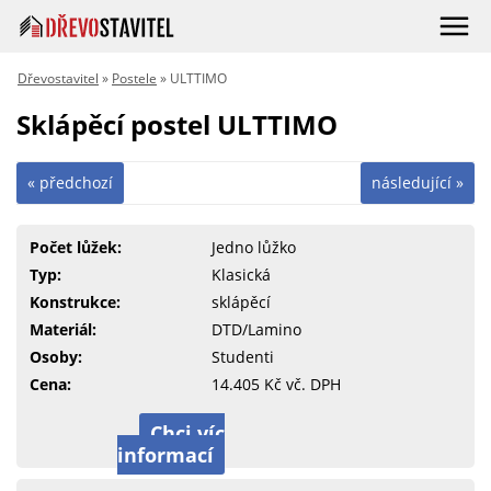
Dřevostavitel
»
Postele
» ULTTIMO
Sklápěcí postel ULTTIMO
« předchozí
následující »
Počet lůžek:
Jedno lůžko
Typ:
Klasická
Konstrukce:
sklápěcí
Materiál:
DTD/Lamino
Osoby:
Studenti
Cena:
14.405 Kč vč. DPH
Chci víc
informací