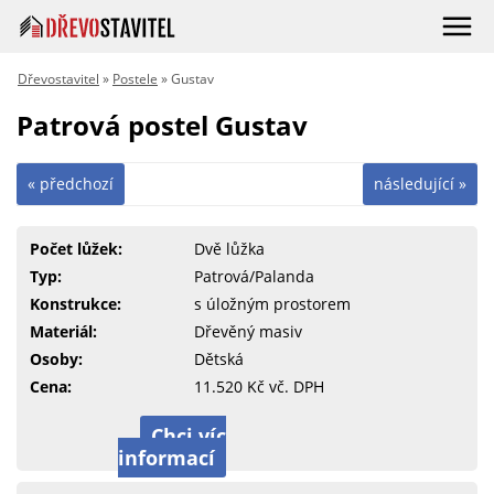
Dřevostavitel
»
Postele
» Gustav
Patrová postel Gustav
« předchozí
následující »
Počet lůžek:
Dvě lůžka
Typ:
Patrová/Palanda
Konstrukce:
s úložným prostorem
Materiál:
Dřevěný masiv
Osoby:
Dětská
Cena:
11.520 Kč vč. DPH
Chci víc
informací