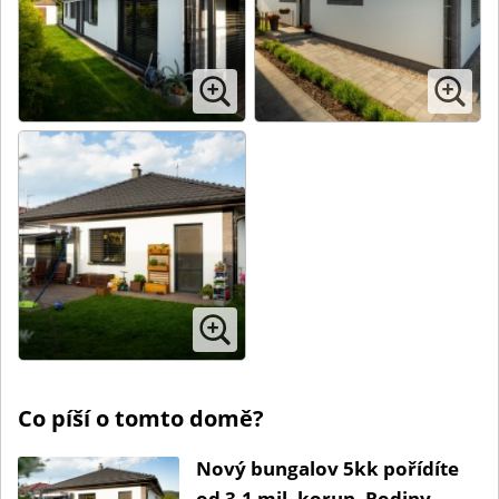
Co píší o tomto domě?
Nový bungalov 5kk pořídíte
od 3,1 mil. korun. Rodiny