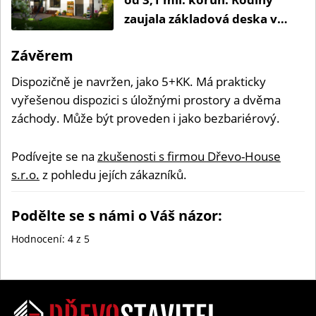
zaujala základová deska v
ceně a spousta úložných
Závěrem
prostor
Dispozičně je navržen, jako 5+KK. Má prakticky
vyřešenou dispozici s úložnými prostory a dvěma
záchody. Může být proveden i jako bezbariérový.
Podívejte se na
zkušenosti s firmou Dřevo-House
s.r.o.
z pohledu jejích zákazníků.
Podělte se s námi o Váš názor:
Hodnocení:
4
z 5