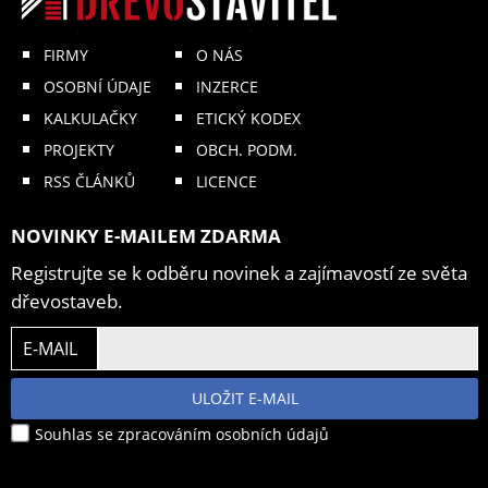
FIRMY
O NÁS
OSOBNÍ ÚDAJE
INZERCE
KALKULAČKY
ETICKÝ KODEX
PROJEKTY
OBCH. PODM.
RSS ČLÁNKŮ
LICENCE
NOVINKY E-MAILEM ZDARMA
Registrujte se k odběru novinek a zajímavostí ze světa
dřevostaveb.
E-MAIL
ULOŽIT E-MAIL
Souhlas se zpracováním osobních údajů