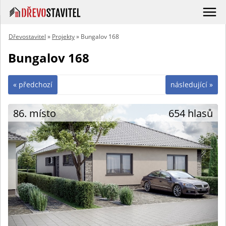
Dřevostavitel
»
Projekty
» Bungalov 168
Bungalov 168
« předchozí
následující »
86. místo
654 hlasů