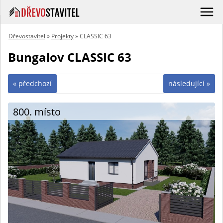
Dřevostavitel
»
Projekty
» CLASSIC 63
Bungalov CLASSIC 63
« předchozí
následující »
800. místo