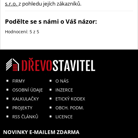
s.r.o.
z pohledu jejích zákazníků.
Podělte se s námi o Váš názor:
Hodnocení:
5
z 5
FIRMY
O NÁS
OSOBNÍ ÚDAJE
INZERCE
KALKULAČKY
ETICKÝ KODEX
PROJEKTY
OBCH. PODM.
RSS ČLÁNKŮ
LICENCE
NOVINKY E-MAILEM ZDARMA