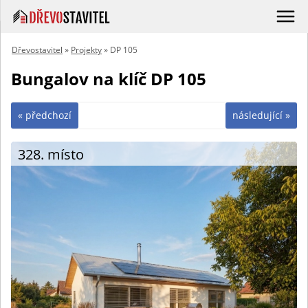
Dřevostavitel
»
Projekty
» DP 105
Bungalov na klíč DP 105
« předchozí
následující »
328. místo