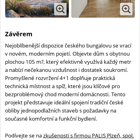
Závěrem
Nejoblíbenější dispozice českého bungalovu se vrací
v novém, moderním pojetí. Objevte dům s obytnou
plochou 105 m?, který efektivně využívá každý metr
a nabízí nečekanou vzdušnost i dostatek soukromí.
Promyšlené rozvržení 4+1 doplňuje praktická
technická místnost a spíž, které jsou klíčové pro
bezproblémový chod moderní domácnosti. Tento
projekt představuje ideální spojení tradiční české
obliby jednopodlažních staveb s požadavky na
současné komfortní a funkční bydlení.
Podívejte se na
zkušenosti s firmou PALIS Plzeň, spol.