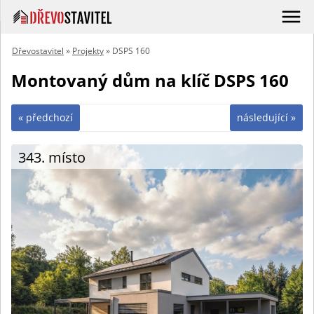
Dřevostavitel
»
Projekty
» DSPS 160
Montovaný dům na klíč DSPS 160
« předchozí
následující »
343. místo