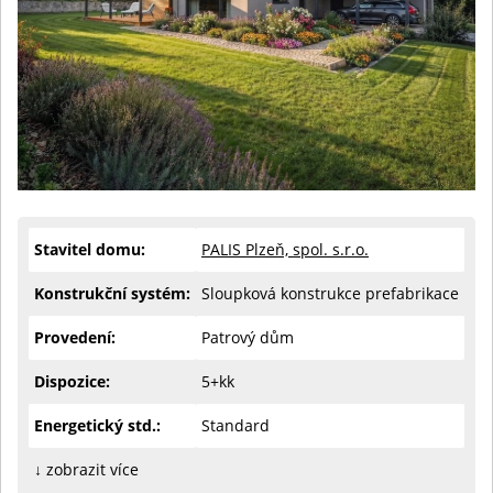
Stavitel domu:
PALIS Plzeň, spol. s.r.o.
Konstrukční systém:
Sloupková konstrukce prefabrikace
Provedení:
Patrový dům
Dispozice:
5+kk
Energetický std.:
Standard
↓ zobrazit více