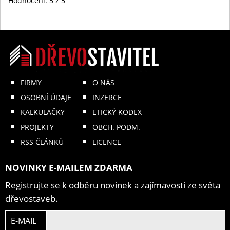
Hodnocení:
5
z 5
FIRMY
O NÁS
OSOBNÍ ÚDAJE
INZERCE
KALKULAČKY
ETICKÝ KODEX
PROJEKTY
OBCH. PODM.
RSS ČLÁNKŮ
LICENCE
NOVINKY E-MAILEM ZDARMA
Registrujte se k odběru novinek a zajímavostí ze světa
dřevostaveb.
E-MAIL