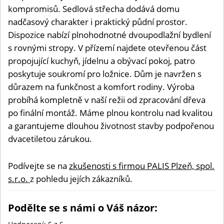
kompromisů. Sedlová střecha dodává domu
nadčasový charakter i praktický půdní prostor.
Dispozice nabízí plnohodnotné dvoupodlažní bydlení
s rovnými stropy. V přízemí najdete otevřenou část
propojující kuchyň, jídelnu a obývací pokoj, patro
poskytuje soukromí pro ložnice. Dům je navržen s
důrazem na funkčnost a komfort rodiny. Výroba
probíhá kompletně v naší režii od zpracování dřeva
po finální montáž. Máme plnou kontrolu nad kvalitou
a garantujeme dlouhou životnost stavby podpořenou
dvacetiletou zárukou.
Podívejte se na
zkušenosti s firmou PALIS Plzeň, spol.
s.r.o.
z pohledu jejích zákazníků.
Podělte se s námi o Váš názor: