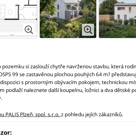
 pozemku si zaslouží chytře navrženou stavbu, která rodi
SPS 99 se zastavěnou plochou pouhých 64 m? představuje
 dispozici s prostorným obývacím pokojem, technickou mís
podlaží naleznete další koupelnu, ložnici a dva dětské p
.
u PALIS Plzeň, spol. s.r.o.
z pohledu jejích zákazníků.
zor: