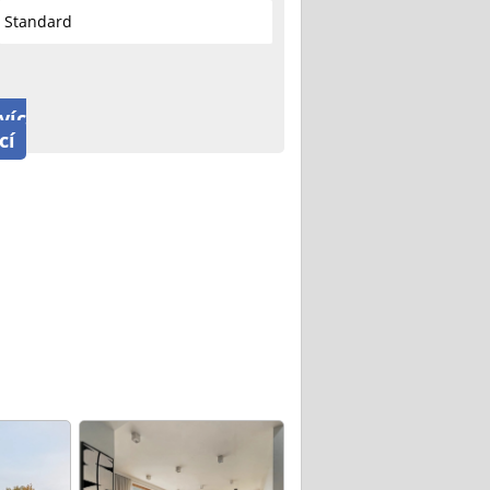
Standard
víc
cí