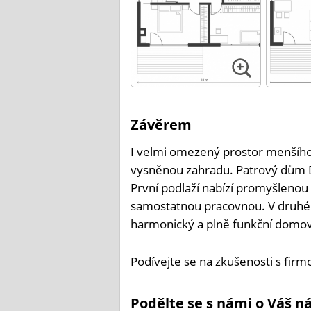
Závěrem
I velmi omezený prostor menšího
vysněnou zahradu. Patrový dům D
První podlaží nabízí promyšlenou
samostatnou pracovnou. V druhém 
harmonický a plně funkční domov
Podívejte se na
zkušenosti s firmo
Podělte se s námi o Váš ná