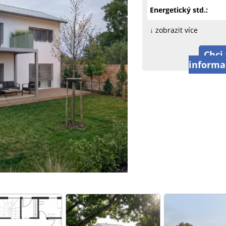
Energetický std.:
↓ zobrazit více
Chci 
informa