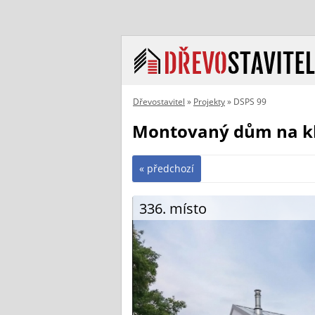
Dřevostavitel
»
Projekty
» DSPS 99
Montovaný dům na kl
« předchozí
336. místo