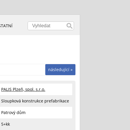
STATNÍ
následující »
PALIS Plzeň, spol. s.r.o.
Sloupková konstrukce prefabrikace
Patrový dům
5+kk