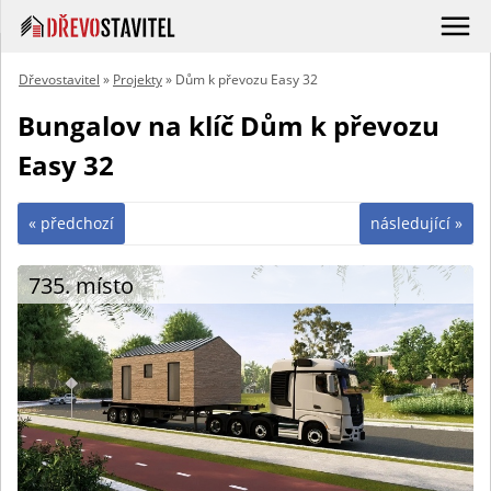
Dřevostavitel
»
Projekty
» Dům k převozu Easy 32
Bungalov na klíč Dům k převozu
Easy 32
« předchozí
následující »
735. místo