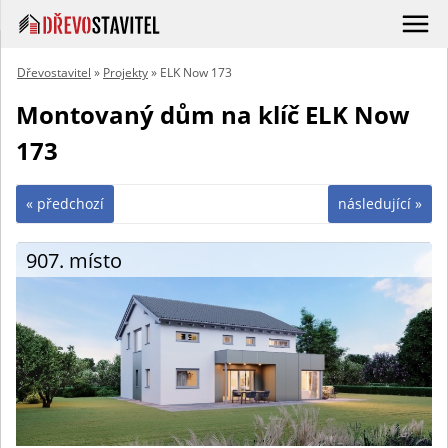
Dřevostavitel
»
Projekty
» ELK Now 173
Montovaný dům na klíč ELK Now
173
« předchozí
následující »
907. místo