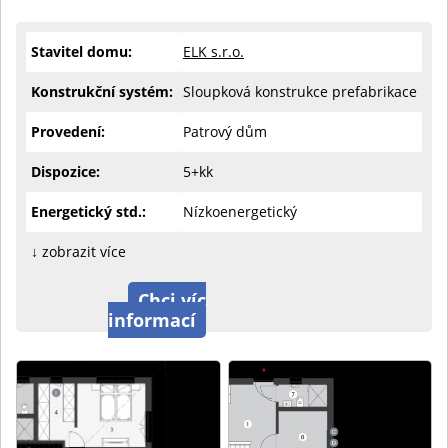
Stavitel domu:
ELK s.r.o.
Konstrukční systém:
Sloupková konstrukce prefabrikace
Provedení:
Patrový dům
Dispozice:
5+kk
Energetický std.:
Nízkoenergetický
↓ zobrazit více
Chci víc
informací