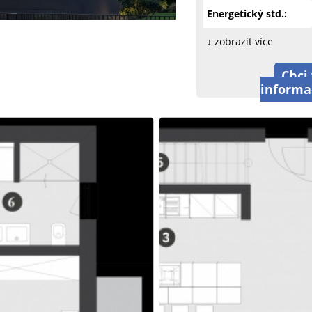
Energetický std.:
↓ zobrazit více
Chci 
informa