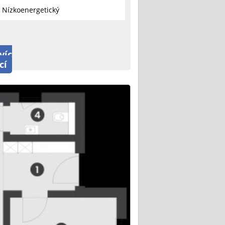
Nízkoenergetický
víc
cí