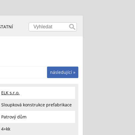
STATNÍ
následující »
ELK s.r.o.
Sloupková konstrukce prefabrikace
Patrový dům
4+kk