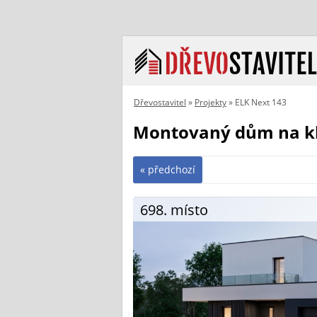
Dřevostavitel
»
Projekty
» ELK Next 143
Montovaný dům na kl
« předchozí
698. místo