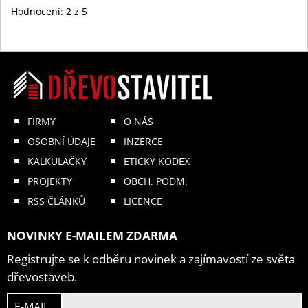
Hodnocení:
2
z 5
FIRMY
O NÁS
OSOBNÍ ÚDAJE
INZERCE
KALKULAČKY
ETICKÝ KODEX
PROJEKTY
OBCH. PODM.
RSS ČLÁNKŮ
LICENCE
NOVINKY E-MAILEM ZDARMA
Registrujte se k odběru novinek a zajímavostí ze světa
dřevostaveb.
E-MAIL