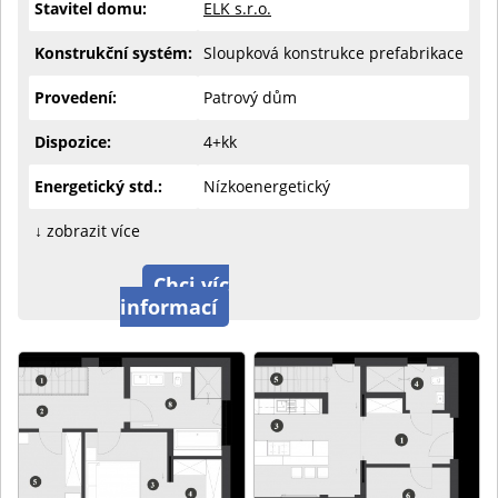
Stavitel domu:
ELK s.r.o.
Konstrukční systém:
Sloupková konstrukce prefabrikace
Provedení:
Patrový dům
Dispozice:
4+kk
Energetický std.:
Nízkoenergetický
↓ zobrazit více
Chci víc
informací