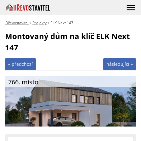
Dřevostavitel
»
Projekty
» ELK Next 147
Montovaný dům na klíč ELK Next
147
« předchozí
následující »
766. místo