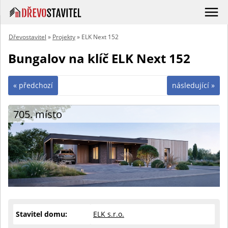
Dřevostavitel
»
Projekty
» ELK Next 152
Bungalov na klíč ELK Next 152
« předchozí
následující »
705. místo
Stavitel domu:
ELK s.r.o.