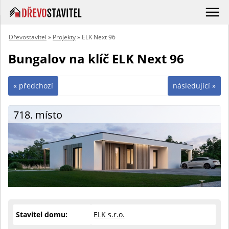
Dřevostavitel
»
Projekty
» ELK Next 96
Bungalov na klíč ELK Next 96
« předchozí
následující »
718. místo
Stavitel domu:
ELK s.r.o.