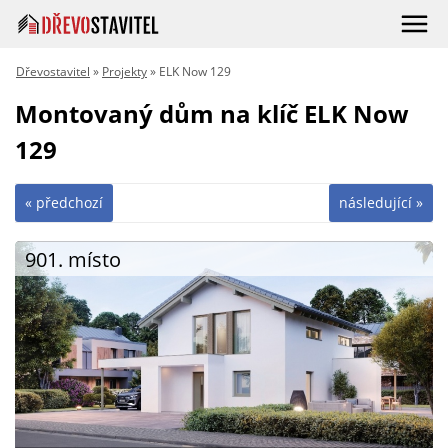
Dřevostavitel
»
Projekty
» ELK Now 129
Montovaný dům na klíč ELK Now
129
« předchozí
následující »
901. místo