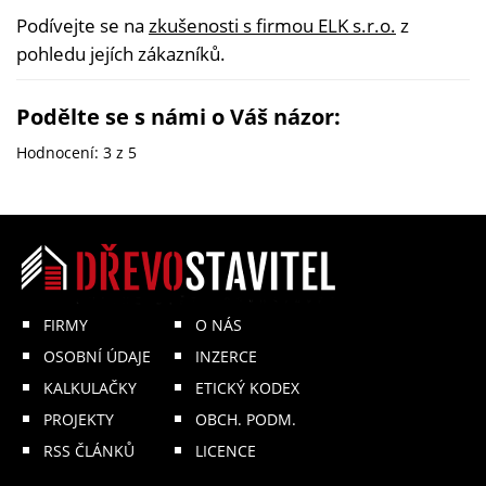
Podívejte se na
zkušenosti s firmou ELK s.r.o.
z
pohledu jejích zákazníků.
Podělte se s námi o Váš názor:
Hodnocení:
3
z 5
FIRMY
O NÁS
OSOBNÍ ÚDAJE
INZERCE
KALKULAČKY
ETICKÝ KODEX
PROJEKTY
OBCH. PODM.
RSS ČLÁNKŮ
LICENCE