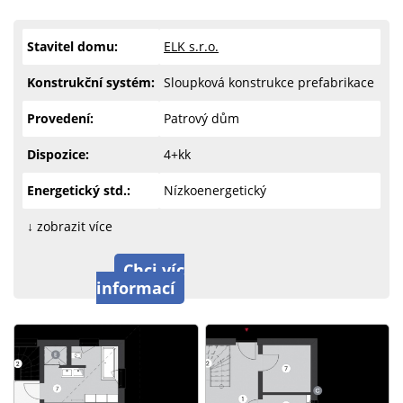
Stavitel domu:
ELK s.r.o.
Konstrukční systém:
Sloupková konstrukce prefabrikace
Provedení:
Patrový dům
Dispozice:
4+kk
Energetický std.:
Nízkoenergetický
↓ zobrazit více
Chci víc
informací