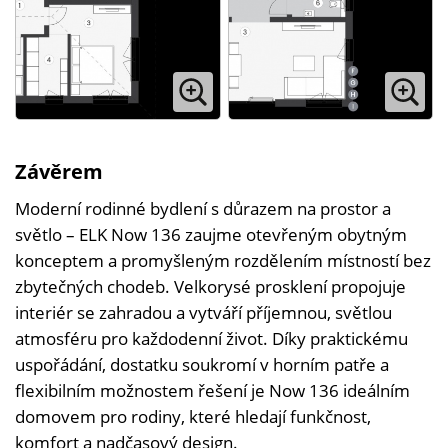
Závěrem
Moderní rodinné bydlení s důrazem na prostor a
světlo – ELK Now 136 zaujme otevřeným obytným
konceptem a promyšleným rozdělením místností bez
zbytečných chodeb. Velkorysé prosklení propojuje
interiér se zahradou a vytváří příjemnou, světlou
atmosféru pro každodenní život. Díky praktickému
uspořádání, dostatku soukromí v horním patře a
flexibilním možnostem řešení je Now 136 ideálním
domovem pro rodiny, které hledají funkčnost,
komfort a nadčasový design.