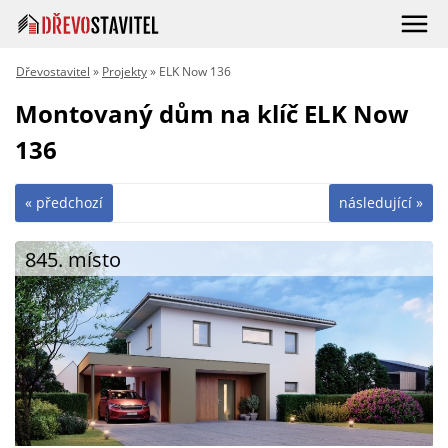
Dřevostavitel
»
Projekty
» ELK Now 136
Montovaný dům na klíč ELK Now
136
« předchozí
následující »
845. místo