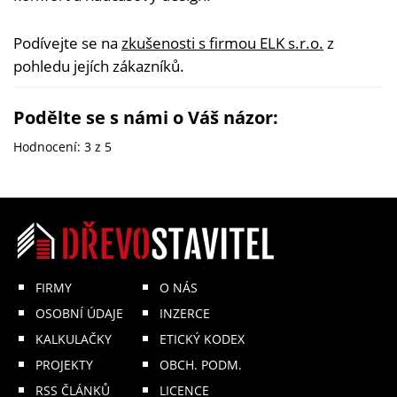
Podívejte se na
zkušenosti s firmou ELK s.r.o.
z
pohledu jejích zákazníků.
Podělte se s námi o Váš názor:
Hodnocení:
3
z 5
FIRMY
O NÁS
OSOBNÍ ÚDAJE
INZERCE
KALKULAČKY
ETICKÝ KODEX
PROJEKTY
OBCH. PODM.
RSS ČLÁNKŮ
LICENCE