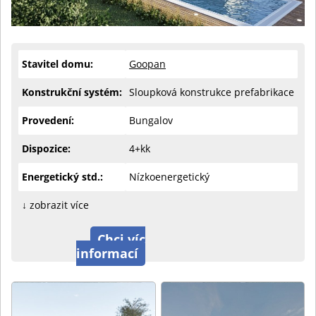
Stavitel domu:
Goopan
Konstrukční systém:
Sloupková konstrukce prefabrikace
Provedení:
Bungalov
Dispozice:
4+kk
Energetický std.:
Nízkoenergetický
↓ zobrazit více
Chci víc
informací