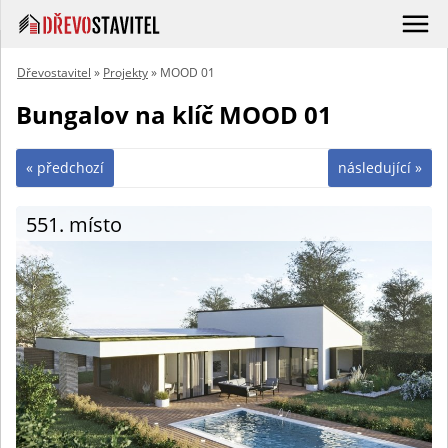
Dřevostavitel
»
Projekty
» MOOD 01
Bungalov na klíč MOOD 01
« předchozí
následující »
551. místo