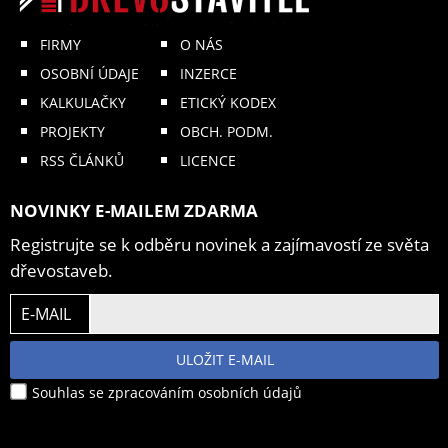
FIRMY
O NÁS
OSOBNÍ ÚDAJE
INZERCE
KALKULAČKY
ETICKÝ KODEX
PROJEKTY
OBCH. PODM.
RSS ČLÁNKŮ
LICENCE
NOVINKY E-MAILEM ZDARMA
Registrujte se k odběru novinek a zajímavostí ze světa
dřevostaveb.
E-MAIL
ULOŽIT E-MAIL
Souhlas se zpracováním osobních údajů