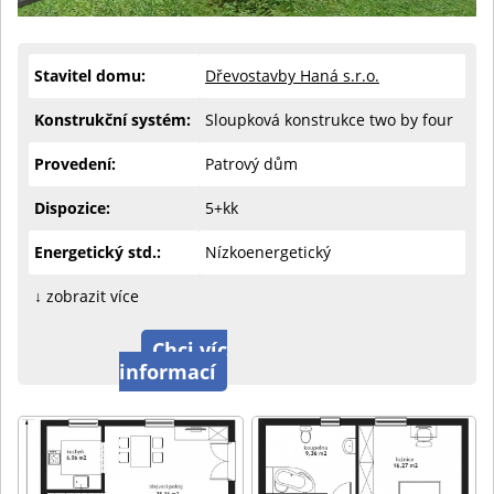
Stavitel domu:
Dřevostavby Haná s.r.o.
Konstrukční systém:
Sloupková konstrukce two by four
Provedení:
Patrový dům
Dispozice:
5+kk
Energetický std.:
Nízkoenergetický
↓ zobrazit více
Chci víc
informací