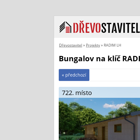
Dřevostavitel
»
Projekty
» RADIM LH
Bungalov na klíč RAD
« předchozí
722. místo