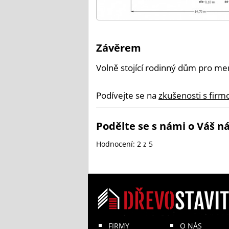
Závěrem
Volně stojící rodinný dům pro me
Podívejte se na
zkušenosti s firm
Podělte se s námi o Váš ná
Hodnocení:
2
z 5
FIRMY
O NÁS