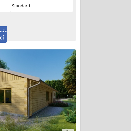
Standard
víc
cí