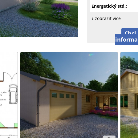
Energetický std.:
↓ zobrazit více
Chci 
informa