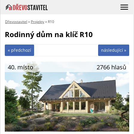
Dřevostavitel
»
Projekty
» R10
Rodinný dům na klíč R10
« předchozí
následující »
40. místo
2766 hlasů