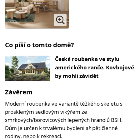
Co píší o tomto domě?
Česká roubenka ve stylu
amerického ranče. Kovbojové
by mohli závidět
Závěrem
Moderní roubenka ve variantě těžkého skeletu s
proskleným sedlovým vikýřem ze
smrkových/borovicových lepených hranolů BSH.
Dům je určen k trvalému bydlení až pětičlenné
rodiny, nebo k rekreaci.