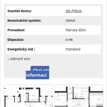
Stavitel domu:
OK PYRUS
Konstrukční systém:
Skelet
Provedení:
Patrový dům
Dispozice:
6+kk
Energetický std.:
Standard
↓ zobrazit více
Chci víc
informací