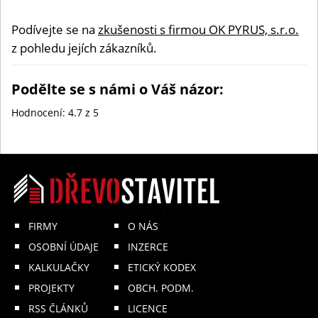
Podívejte se na
zkušenosti s firmou OK PYRUS, s.r.o.
z pohledu jejích zákazníků.
Podělte se s námi o Váš názor:
Hodnocení:
4.7
z 5
FIRMY
O NÁS
OSOBNÍ ÚDAJE
INZERCE
KALKULAČKY
ETICKÝ KODEX
PROJEKTY
OBCH. PODM.
RSS ČLÁNKŮ
LICENCE