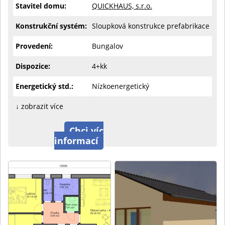
Stavitel domu:
QUICKHAUS, s.r.o.
Konstrukční systém:
Sloupková konstrukce prefabrikace
Provedení:
Bungalov
Dispozice:
4+kk
Energetický std.:
Nízkoenergetický
↓ zobrazit více
Chci víc
informací