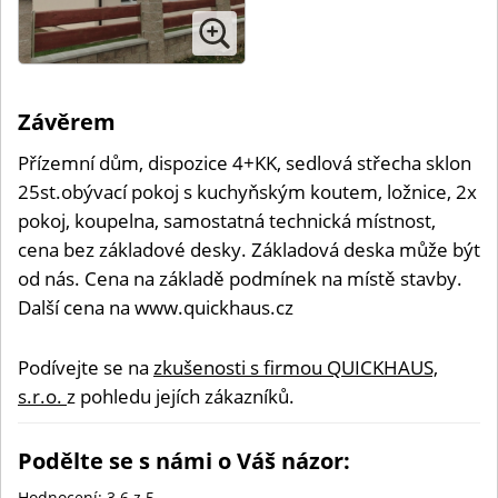
Závěrem
Přízemní dům, dispozice 4+KK, sedlová střecha sklon
25st.obývací pokoj s kuchyňským koutem, ložnice, 2x
pokoj, koupelna, samostatná technická místnost,
cena bez základové desky. Základová deska může být
od nás. Cena na základě podmínek na místě stavby.
Další cena na www.quickhaus.cz
Podívejte se na
zkušenosti s firmou QUICKHAUS,
s.r.o.
z pohledu jejích zákazníků.
Podělte se s námi o Váš názor:
Hodnocení:
3.6
z 5