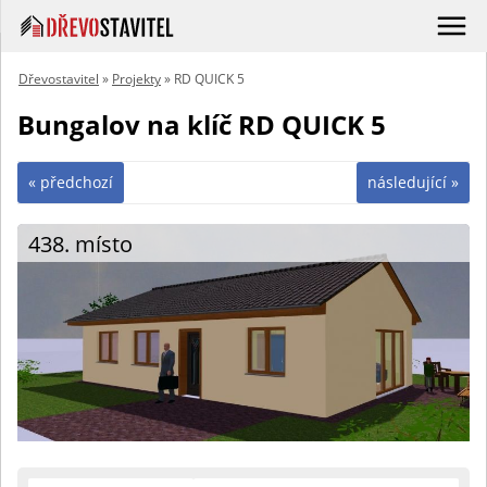
Dřevostavitel
»
Projekty
» RD QUICK 5
Bungalov na klíč RD QUICK 5
« předchozí
následující »
438. místo