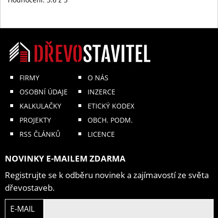
FIRMY
O NÁS
OSOBNÍ ÚDAJE
INZERCE
KALKULAČKY
ETICKÝ KODEX
PROJEKTY
OBCH. PODM.
RSS ČLÁNKŮ
LICENCE
NOVINKY E-MAILEM ZDARMA
Registrujte se k odběru novinek a zajímavostí ze světa
dřevostaveb.
E-MAIL