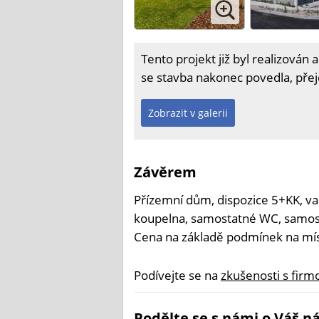
Tento projekt již byl realizován a
se stavba nakonec povedla, přej
Zobrazit v galerii
Závěrem
Přízemní dům, dispozice 5+KK, va
koupelna, samostatné WC, samost
Cena na základě podmínek na mís
Podívejte se na
zkušenosti s fir
Podělte se s námi o Váš ná