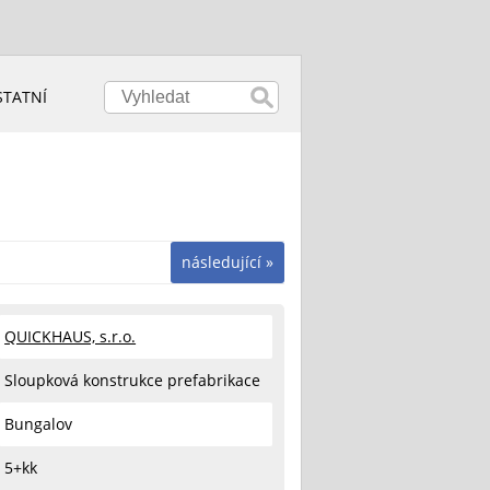
STATNÍ
následující »
QUICKHAUS, s.r.o.
Sloupková konstrukce prefabrikace
Bungalov
5+kk