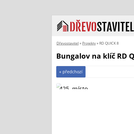
Dřevostavitel
»
Projekty
» RD QUICK 8
Bungalov na klíč RD 
« předchozí
425. místo