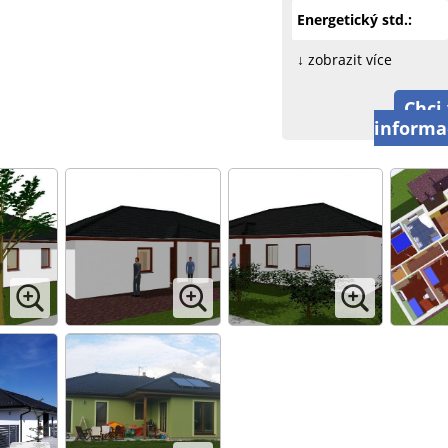
Energetický std.:
↓ zobrazit více
Chci 
informa