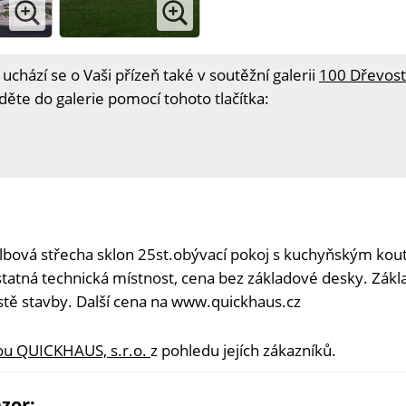
 uchází se o Vaši přízeň také v soutěžní galerii
100 Dřevos
děte do galerie pomocí tohoto tlačítka:
lbová střecha sklon 25st.obývací pokoj s kuchyňským kout
atná technická místnost, cena bez základové desky. Zákl
tě stavby. Další cena na www.quickhaus.cz
mou QUICKHAUS, s.r.o.
z pohledu jejích zákazníků.
zor: