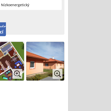
Nízkoenergetický
víc
cí