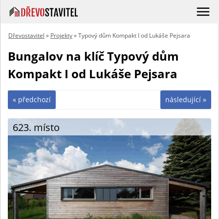
Dřevostavitel
»
Projekty
» Typový dům Kompakt I od Lukáše Pejsara
Bungalov na klíč Typový dům
Kompakt I od Lukáše Pejsara
« předchozí
následující »
623. místo