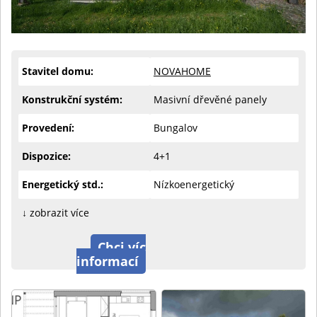
Stavitel domu:
NOVAHOME
Konstrukční systém:
Masivní dřevěné panely
Provedení:
Bungalov
Dispozice:
4+1
Energetický std.:
Nízkoenergetický
↓ zobrazit více
Chci víc
informací