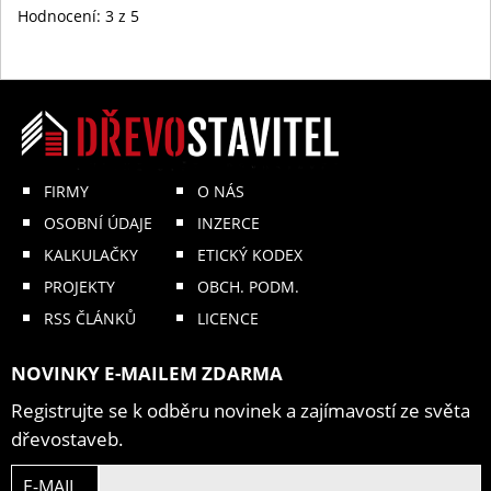
Hodnocení:
3
z 5
FIRMY
O NÁS
OSOBNÍ ÚDAJE
INZERCE
KALKULAČKY
ETICKÝ KODEX
PROJEKTY
OBCH. PODM.
RSS ČLÁNKŮ
LICENCE
NOVINKY E-MAILEM ZDARMA
Registrujte se k odběru novinek a zajímavostí ze světa
dřevostaveb.
E-MAIL