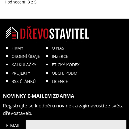
Hodnocení:
3
z 5
FIRMY
O NÁS
OSOBNÍ ÚDAJE
INZERCE
KALKULAČKY
ETICKÝ KODEX
PROJEKTY
OBCH. PODM.
RSS ČLÁNKŮ
LICENCE
NOVINKY E-MAILEM ZDARMA
Registrujte se k odběru novinek a zajímavostí ze světa
dřevostaveb.
E-MAIL