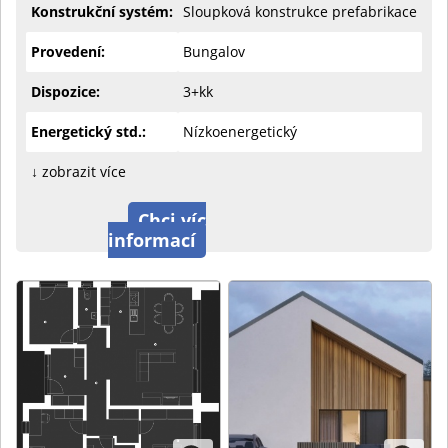
Konstrukční systém:
Sloupková konstrukce prefabrikace
Provedení:
Bungalov
Dispozice:
3+kk
Energetický std.:
Nízkoenergetický
↓ zobrazit více
Chci víc
informací