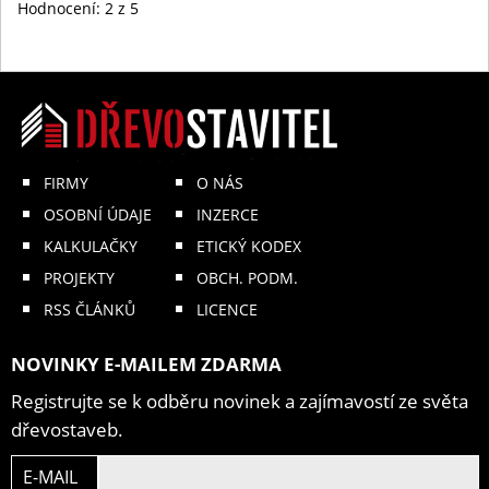
Hodnocení:
2
z 5
FIRMY
O NÁS
OSOBNÍ ÚDAJE
INZERCE
KALKULAČKY
ETICKÝ KODEX
PROJEKTY
OBCH. PODM.
RSS ČLÁNKŮ
LICENCE
NOVINKY E-MAILEM ZDARMA
Registrujte se k odběru novinek a zajímavostí ze světa
dřevostaveb.
E-MAIL