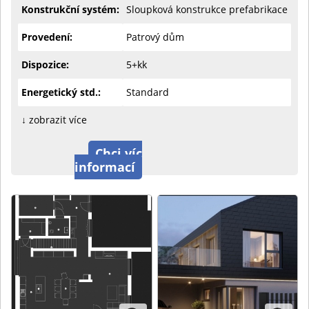
Konstrukční systém:
Sloupková konstrukce prefabrikace
Provedení:
Patrový dům
Dispozice:
5+kk
Energetický std.:
Standard
↓ zobrazit více
Chci víc
informací