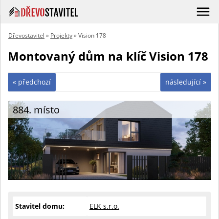
Dřevostavitel
»
Projekty
» Vision 178
Montovaný dům na klíč Vision 178
« předchozí
následující »
884. místo
Stavitel domu:
ELK s.r.o.